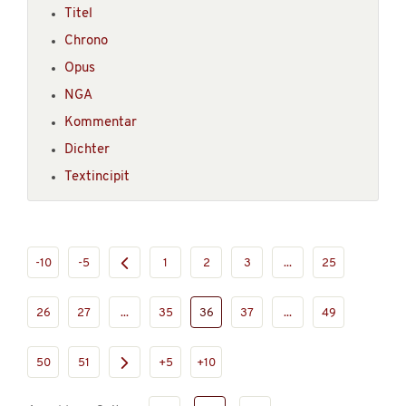
Titel
Chrono
Opus
NGA
Kommentar
Dichter
Textincipit
-10
-5
1
2
3
...
25
26
27
...
35
36
37
...
49
50
51
+5
+10