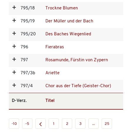
795/18
Trockne Blumen
795/19
Der Müller und der Bach
795/20
Des Baches Wiegenlied
796
Fierabras
797
Rosamunde, Fürstin von Zypern
797/3b
Ariette
797/4
Chor aus der Tiefe (Geister-Chor)
D-Verz.
Titel
-10
-5
1
2
3
...
25