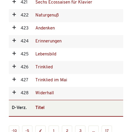
421
Sechs Ecossaisen für Klavier
422
Naturgenuß
423
Andenken
424
Erinnerungen
425
Lebensbild
426
Trinklied
427
Trinklied im Mai
428
Widerhall
D-Verz.
Titel
-10
-5
1
2
3
...
17