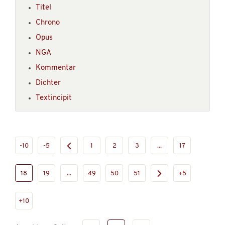
Titel
Chrono
Opus
NGA
Kommentar
Dichter
Textincipit
-10
-5
1
2
3
...
17
18
19
...
49
50
51
+5
+10