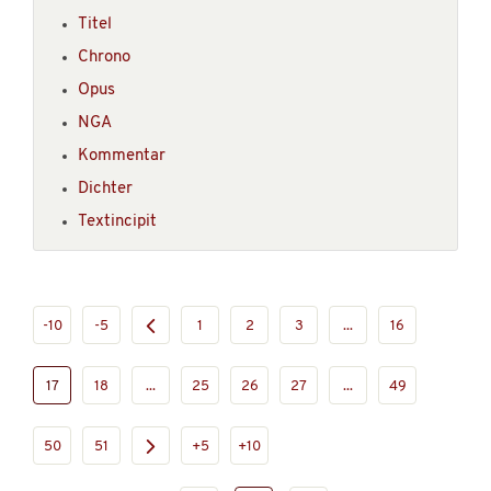
Titel
Chrono
Opus
NGA
Kommentar
Dichter
Textincipit
-10
-5
1
2
3
...
16
17
18
...
25
26
27
...
49
50
51
+5
+10