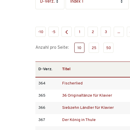
-10
-5
1
2
3
...
Anzahl pro Seite:
10
25
50
D-Verz.
Titel
364
Fischerlied
365
36 Originaltänze für Klavier
366
Siebzehn Ländler für Klavier
367
Der König in Thule