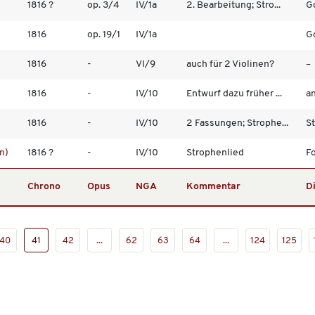
1816 ?
op. 3/4
IV/1a
2. Bearbeitung; Stro...
Go
1816
op. 19/1
IV/1a
Go
1816
-
VI/9
auch für 2 Violinen?
–
1816
-
IV/10
Entwurf dazu früher ...
a
1816
-
IV/10
2 Fassungen; Strophe...
St
n)
1816 ?
-
IV/10
Strophenlied
Fo
Chrono
Opus
NGA
Kommentar
D
40
41
42
...
62
63
64
...
124
125