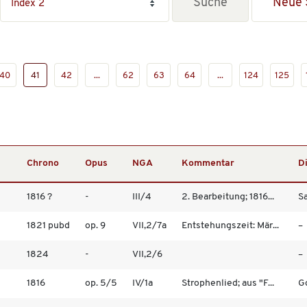
Neue 
40
41
42
...
62
63
64
...
124
125
Chrono
Opus
NGA
Kommentar
D
1816 ?
-
III/4
2. Bearbeitung; 1816...
Sa
1821 pubd
op. 9
VII,2/7a
Entstehungszeit: Mär...
–
1824
-
VII,2/6
–
1816
op. 5/5
IV/1a
Strophenlied; aus "F...
Go