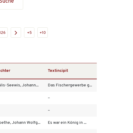
Suche
126
+5
+10
ichter
Textincipit
lis-Seewis, Johann...
Das Fischergewerbe g...
–
–
ethe, Johann Wolfg...
Es war ein König in ...