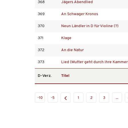
368
Jägers Abendlied
369
An Schwager Kronos
370
Neun Ländler in D für Violine (?)
371
Klage
372
An die Natur
373
Lied (Mutter geht durch ihre Kammer
D-Verz.
Titel
-10
-5
1
2
3
...