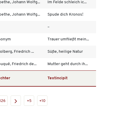
ethe, Johann Wolfg...
Im Felde schleich ic...
ethe, Johann Wolfg...
Spude dich Kronos!
–
nonym
Trauer umfließt mein...
olberg, Friedrich ...
Süße, heilige Natur
uqué, Friedrich de...
Mutter geht durch ih...
ichter
Textincipit
126
+5
+10