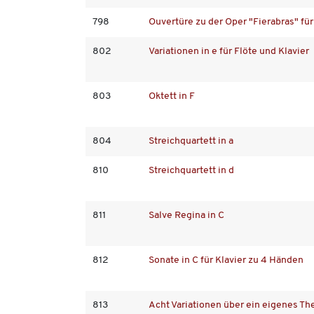
798
Ouvertüre zu der Oper "Fierabras" fü
802
Variationen in e für Flöte und Klavier
803
Oktett in F
804
Streichquartett in a
810
Streichquartett in d
811
Salve Regina in C
812
Sonate in C für Klavier zu 4 Händen
813
Acht Variationen über ein eigenes Th