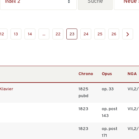
Neue 
12
13
14
...
22
23
24
25
26
Chrono
Opus
NGA
Klavier
1825
op. 33
VII,2
pubd
1823
op. post
VII,2
143
1823
op. post
VII,2
171