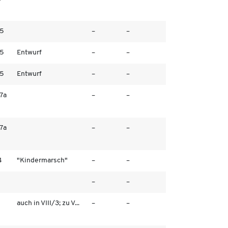
/5
–
–
/5
Entwurf
–
–
/5
Entwurf
–
–
/7a
–
–
/7a
–
–
4
"Kindermarsch"
–
–
–
–
auch in VIII/3; zu V...
–
–