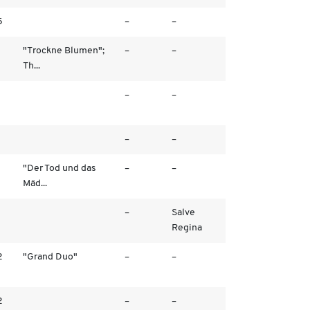
5
–
–
"Trockne Blumen";
–
–
Th...
–
–
–
–
"Der Tod und das
–
–
Mäd...
–
Salve
Regina
2
"Grand Duo"
–
–
2
–
–