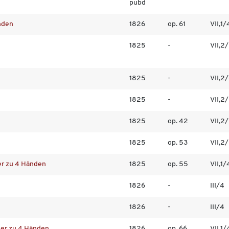
pubd
nden
1826
op. 61
VII,1/
1825
-
VII,2
1825
-
VII,2
1825
-
VII,2
1825
op. 42
VII,2
1825
op. 53
VII,2
er zu 4 Händen
1825
op. 55
VII,1/
1826
-
III/4
1826
-
III/4
ier zu 4 Händen
1826
op. 66
VII,1/