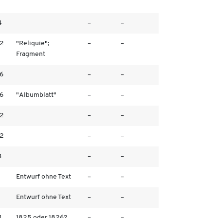
4
–
–
/2
"Reliquie";
–
–
Fragment
/6
–
–
/6
"Albumblatt"
–
–
/2
–
–
/2
–
–
4
–
–
Entwurf ohne Text
–
–
Entwurf ohne Text
–
–
4
1825 oder 1826?
–
–