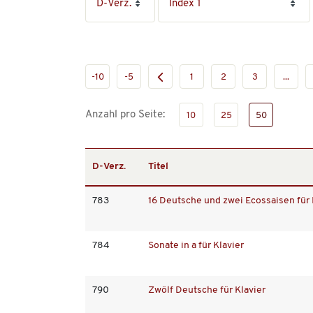
-10
-5
1
2
3
...
Anzahl pro Seite:
10
25
50
D-Verz.
Titel
783
16 Deutsche und zwei Ecossaisen für 
784
Sonate in a für Klavier
790
Zwölf Deutsche für Klavier