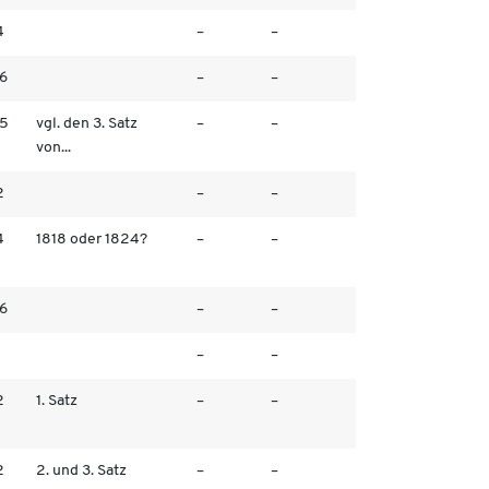
4
–
–
/6
–
–
/5
vgl. den 3. Satz
–
–
von...
2
–
–
4
1818 oder 1824?
–
–
/6
–
–
–
–
2
1. Satz
–
–
2
2. und 3. Satz
–
–