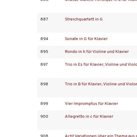
887
Streichquartett in G
894
Sonate in G für Klavier
895
Rondo in h für Violine und Klavier
897
Trio in Es für Klavier, Violine und Viol
898
Trio in B für Klavier, Violine und Violo
899
Vier Impromptus für Klavier
900
Allegretto in c für Klavier
908
Acht Variationen über ein Thema aus 