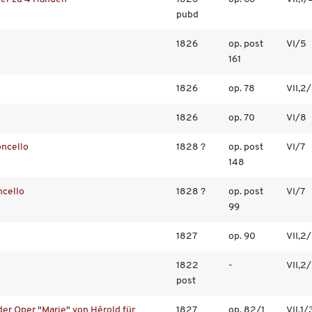
pubd
1826
op. post
VI/5
161
1826
op. 78
VII,2
1826
op. 70
VI/8
oncello
1828 ?
op. post
VI/7
148
ncello
1828 ?
op. post
VI/7
99
1827
op. 90
VII,2
1822
-
VII,2
post
der Oper "Marie" von Hérold für
1827
op. 82/1
VII,1/