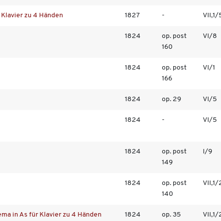
r Klavier zu 4 Händen
1827
-
VII,1/
1824
op. post
VI/8
160
1824
op. post
VI/1
166
1824
op. 29
VI/5
1824
-
VI/5
1824
op. post
I/9
149
1824
op. post
VII,1/
140
ema in As für Klavier zu 4 Händen
1824
op. 35
VII,1/