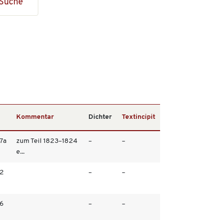
Suche
Kommentar
Dichter
Textincipit
/7a
zum Teil 1823–1824
–
–
e...
/2
–
–
/6
–
–