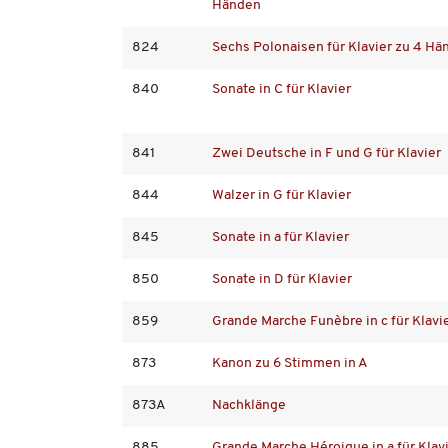
Händen
824
Sechs Polonaisen für Klavier zu 4 Hä
840
Sonate in C für Klavier
841
Zwei Deutsche in F und G für Klavier
844
Walzer in G für Klavier
845
Sonate in a für Klavier
850
Sonate in D für Klavier
859
Grande Marche Funèbre in c für Klavi
873
Kanon zu 6 Stimmen in A
873A
Nachklänge
885
Grande Marche Héroique in a für Klav