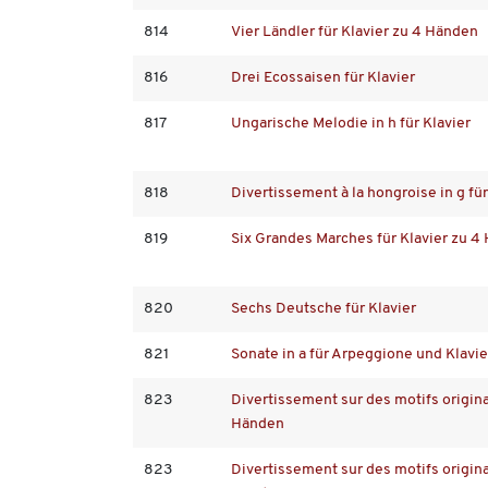
814
Vier Ländler für Klavier zu 4 Händen
816
Drei Ecossaisen für Klavier
817
Ungarische Melodie in h für Klavier
818
Divertissement à la hongroise in g fü
819
Six Grandes Marches für Klavier zu 4
820
Sechs Deutsche für Klavier
821
Sonate in a für Arpeggione und Klavie
823
Divertissement sur des motifs originau
Händen
823
Divertissement sur des motifs originau