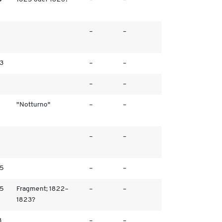
–
–
/3
–
–
–
–
"Notturno"
–
–
–
–
/5
–
–
/5
Fragment; 1822–
–
–
1823?
3
–
–