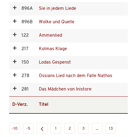
896A
Sie in jedem Liede
896B
Wolke und Quelle
122
Ammenlied
217
Kolmas Klage
150
Lodas Gespenst
278
Ossians Lied nach dem Falle Nathos
281
Das Mädchen von Inistore
D-Verz.
Titel
-10
-5
1
2
3
...
13