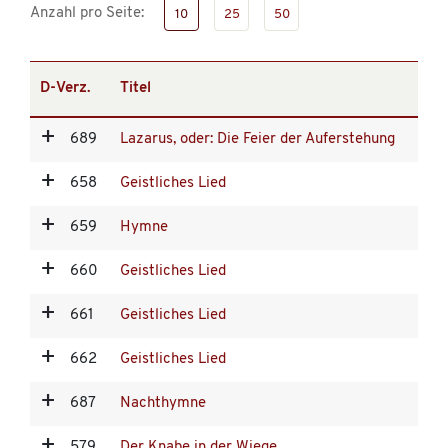
Anzahl pro Seite:
10
25
50
D-Verz.
Titel
689
Lazarus, oder: Die Feier der Auferstehung
658
Geistliches Lied
659
Hymne
660
Geistliches Lied
661
Geistliches Lied
662
Geistliches Lied
687
Nachthymne
579
Der Knabe in der Wiege