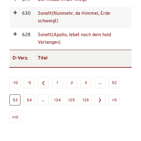
630
Sonett(Nunmehr, da Himmel, Erde
schweigt)
628
Sonett(Apollo, lebet noch dein hold
Verlangen)
D-Verz.
Titel
-10
-5
1
2
3
...
52
53
54
...
124
125
126
+5
+10