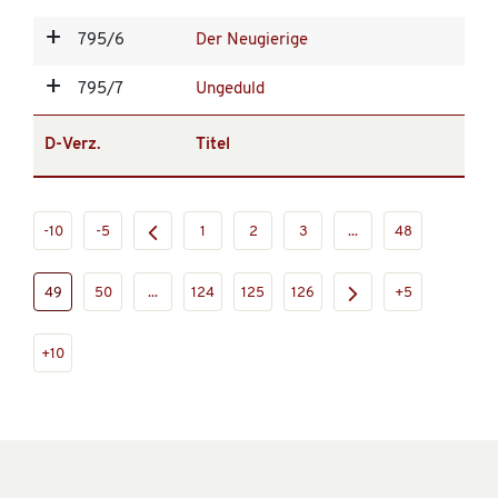
795/6
Der Neugierige
795/7
Ungeduld
D-Verz.
Titel
-10
-5
1
2
3
...
48
49
50
...
124
125
126
+5
+10