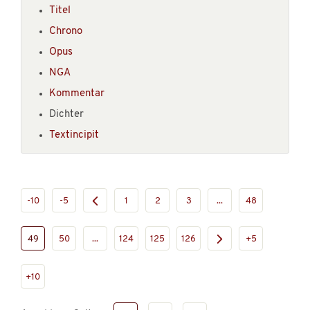
Titel
Chrono
Opus
NGA
Kommentar
Dichter
Textincipit
-10
-5
1
2
3
...
48
49
50
...
124
125
126
+5
+10