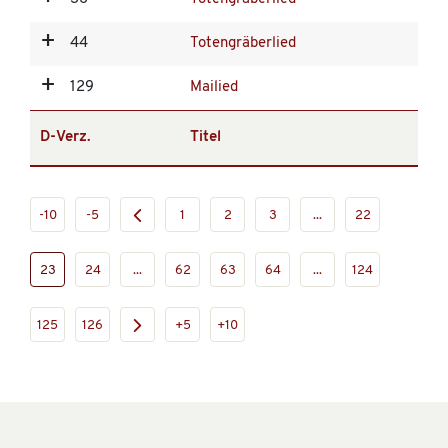
44
Totengräberlied
129
Mailied
D-Verz.
Titel
-10
-5
1
2
3
...
22
23
24
...
62
63
64
...
124
125
126
+5
+10