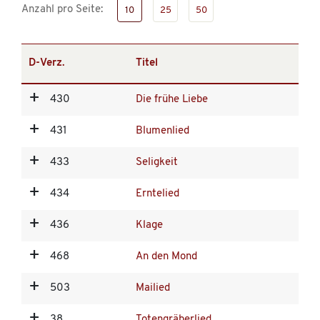
Anzahl pro Seite:
10
25
50
D-Verz.
Titel
430
Die frühe Liebe
431
Blumenlied
433
Seligkeit
434
Erntelied
436
Klage
468
An den Mond
503
Mailied
38
Totengräberlied