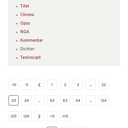
Titel
Chrono
Opus
NGA
Kommentar
Dichter
Textincipit
-10
-5
1
2
3
...
22
23
24
...
62
63
64
...
124
125
126
+5
+10