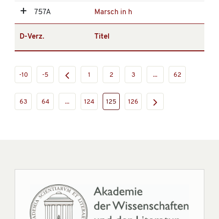
757A
Marsch in h
D-Verz.
Titel
-10
-5
1
2
3
...
62
63
64
...
124
125
126