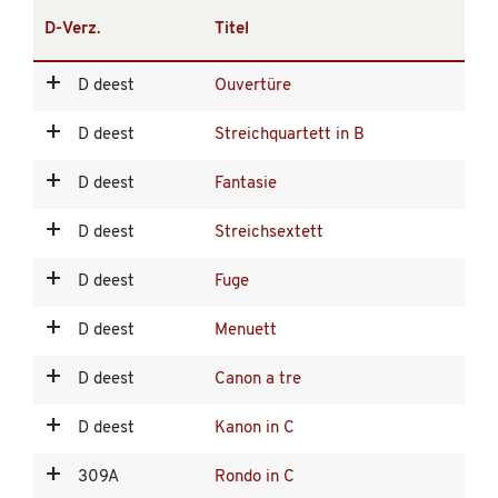
D-Verz.
Titel
D deest
Ouvertüre
D deest
Streichquartett in B
D deest
Fantasie
D deest
Streichsextett
D deest
Fuge
D deest
Menuett
D deest
Canon a tre
D deest
Kanon in C
309A
Rondo in C