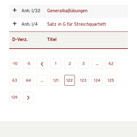
Anh. I/32
Generalbaßübungen
Anh. I/4
Satz in G für Streichquartett
D-Verz.
Titel
-10
-5
1
2
3
...
62
63
64
...
121
122
123
124
125
126