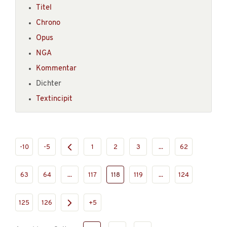
Titel
Chrono
Opus
NGA
Kommentar
Dichter
Textincipit
-10
-5
1
2
3
...
62
63
64
...
117
118
119
...
124
125
126
+5