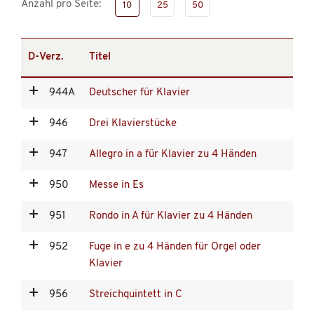
Anzahl pro Seite:
10
25
50
D-Verz.
Titel
944A
Deutscher für Klavier
946
Drei Klavierstücke
947
Allegro in a für Klavier zu 4 Händen
950
Messe in Es
951
Rondo in A für Klavier zu 4 Händen
952
Fuge in e zu 4 Händen für Orgel oder
Klavier
956
Streichquintett in C