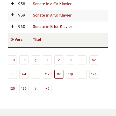
958
Sonate in c für Klavier
959
Sonate in A für Klavier
960
Sonate in B für Klavier
D-Verz.
Titel
-10
-5
1
2
3
...
62
63
64
...
117
118
119
...
124
125
126
+5