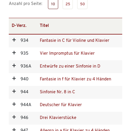
Anzahl pro Seite:
10
25
50
D-Verz.
Titel
934
Fantasie in C für Violine und Klavier
935
Vier Impromptus für Klavier
936A
Entwürfe zu einer Sinfonie in D
940
Fantasie in f für Klavier zu 4 Händen
944
Sinfonie Nr. 8 in C
944A
Deutscher für Klavier
946
Drei Klavierstücke
947
Allegro in a für Klavier zu 4 Händen