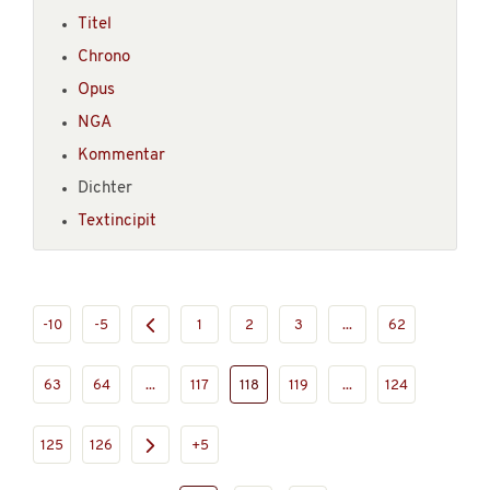
Titel
Chrono
Opus
NGA
Kommentar
Dichter
Textincipit
-10
-5
1
2
3
...
62
63
64
...
117
118
119
...
124
125
126
+5