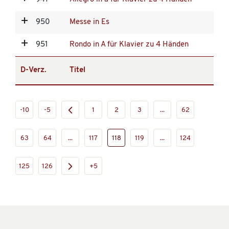
950
Messe in Es
951
Rondo in A für Klavier zu 4 Händen
D-Verz.
Titel
-10
-5
1
2
3
...
62
63
64
...
117
118
119
...
124
125
126
+5