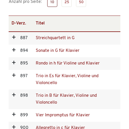
Anzahl pro Seite:
10
25
50
D-Verz.
Titel
887
Streichquartett in G
894
Sonate in G für Klavier
895
Rondo in h für Violine und Klavier
897
Trio in Es für Klavier, Violine und
Violoncello
898
Trio in B für Klavier, Violine und
Violoncello
899
Vier Impromptus für Klavier
900
Allegretto in c für Klavier