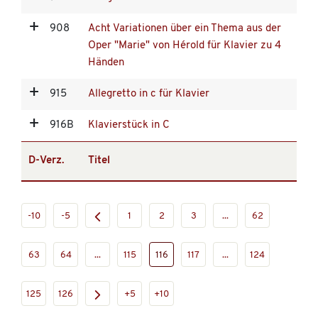
908
Acht Variationen über ein Thema aus der
Oper "Marie" von Hérold für Klavier zu 4
Händen
915
Allegretto in c für Klavier
916B
Klavierstück in C
D-Verz.
Titel
-10
-5
1
2
3
...
62
63
64
...
115
116
117
...
124
125
126
+5
+10