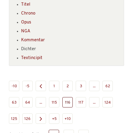
Titel
Chrono
Opus
NGA
Kommentar
Dichter
Textincipit
-10
-5
1
2
3
...
62
63
64
...
115
116
117
...
124
125
126
+5
+10