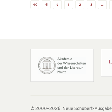
-10
-5
1
2
3
...
© 2000–2026: Neue Schubert-Ausgabe