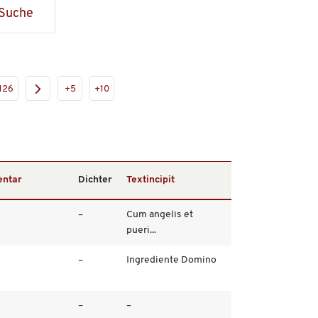
Suche
126
+5
+10
ntar
Dichter
Textincipit
–
Cum angelis et
pueri...
–
Ingrediente Domino
–
–