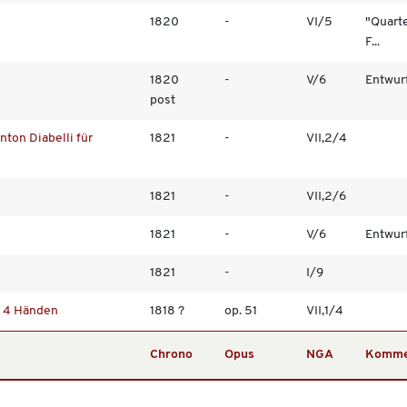
1820
-
VI/5
"Quarte
F...
1820
-
V/6
Entwur
post
nton Diabelli für
1821
-
VII,2/4
1821
-
VII,2/6
1821
-
V/6
Entwur
1821
-
I/9
zu 4 Händen
1818 ?
op. 51
VII,1/4
Chrono
Opus
NGA
Komme