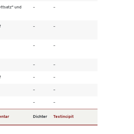
ttsatz" und
–
–
f
–
–
–
–
–
–
f
–
–
–
–
–
–
ntar
Dichter
Textincipit