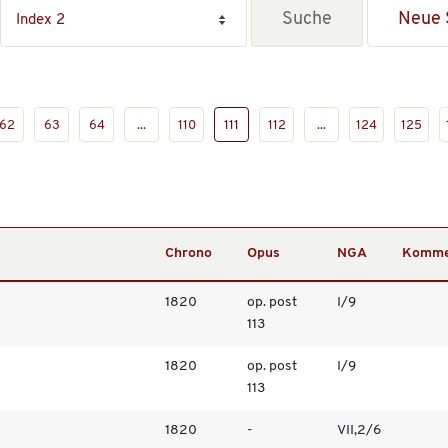
Neue 
62
63
64
...
110
111
112
...
124
125
Chrono
Opus
NGA
Komme
1820
op. post
I/9
113
1820
op. post
I/9
113
1820
-
VII,2/6