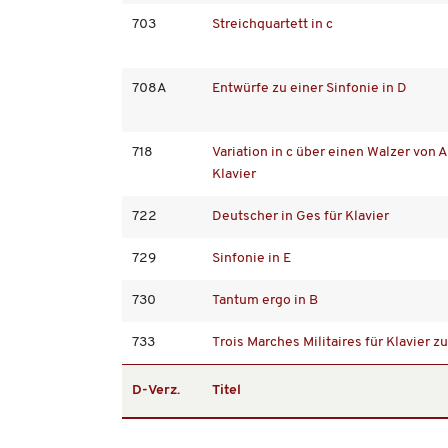
703
Streichquartett in c
708A
Entwürfe zu einer Sinfonie in D
718
Variation in c über einen Walzer von A
Klavier
722
Deutscher in Ges für Klavier
729
Sinfonie in E
730
Tantum ergo in B
733
Trois Marches Militaires für Klavier 
D-Verz.
Titel