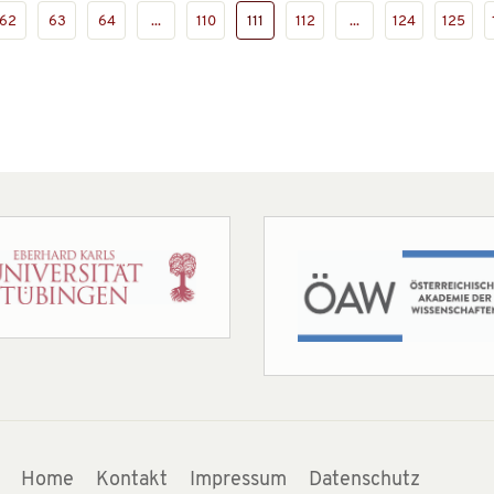
62
63
64
...
110
111
112
...
124
125
Home
Kontakt
Impressum
Datenschutz