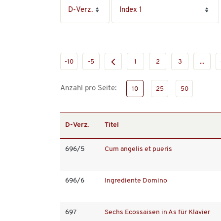
-10
-5
1
2
3
...
Anzahl pro Seite:
10
25
50
D-Verz.
Titel
696/5
Cum angelis et pueris
696/6
Ingrediente Domino
697
Sechs Ecossaisen in As für Klavier