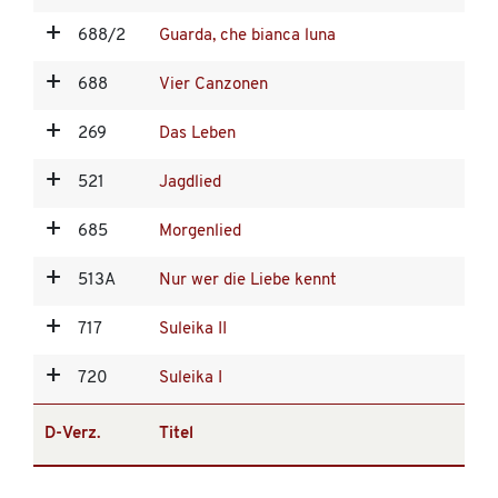
688/2
Guarda, che bianca luna
688
Vier Canzonen
269
Das Leben
521
Jagdlied
685
Morgenlied
513A
Nur wer die Liebe kennt
717
Suleika II
720
Suleika I
D-Verz.
Titel