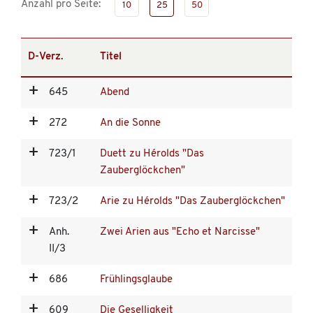
Anzahl pro Seite:
10
25
50
D-Verz.
Titel
645
Abend
272
An die Sonne
723/1
Duett zu Hérolds "Das
Zauberglöckchen"
723/2
Arie zu Hérolds "Das Zauberglöckchen"
Anh.
Zwei Arien aus "Echo et Narcisse"
II/3
686
Frühlingsglaube
609
Die Geselligkeit