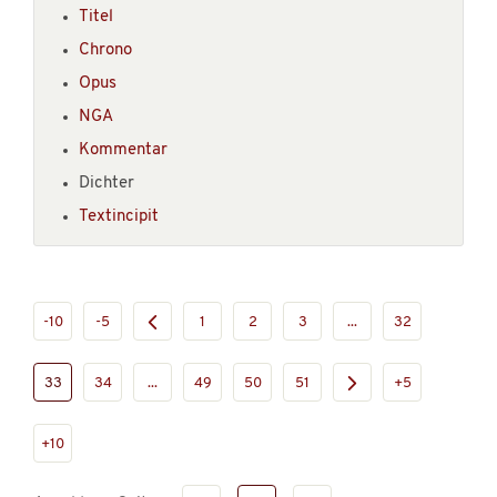
Titel
Chrono
Opus
NGA
Kommentar
Dichter
Textincipit
-10
-5
1
2
3
...
32
33
34
...
49
50
51
+5
+10