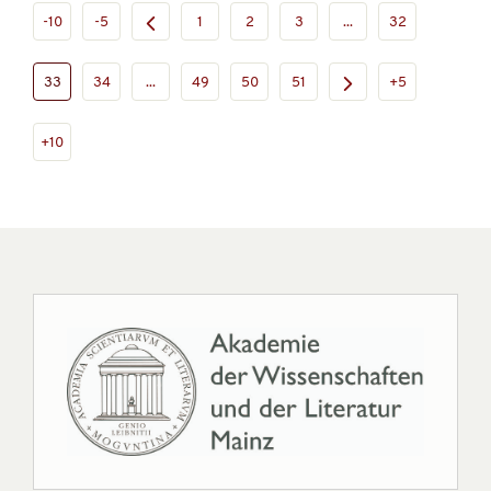
-10
-5
1
2
3
...
32
33
34
...
49
50
51
+5
+10