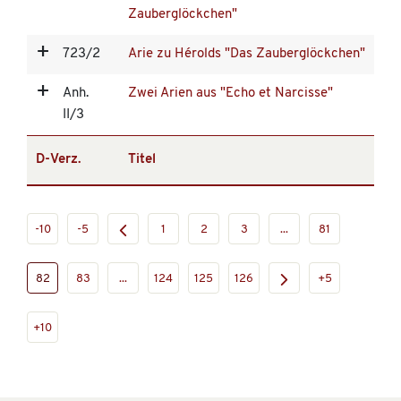
Zauberglöckchen"
723/2
Arie zu Hérolds "Das Zauberglöckchen"
Anh.
Zwei Arien aus "Echo et Narcisse"
II/3
D-Verz.
Titel
-10
-5
1
2
3
...
81
82
83
...
124
125
126
+5
+10