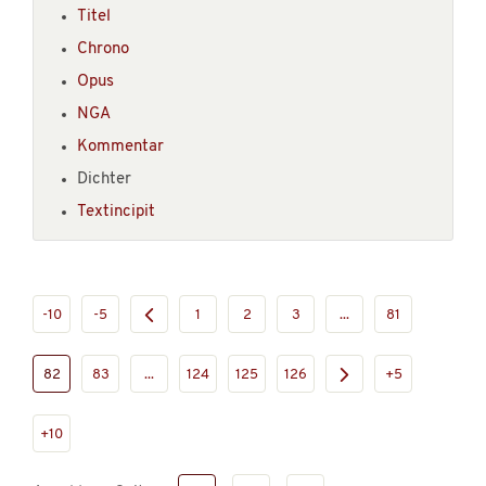
Titel
Chrono
Opus
NGA
Kommentar
Dichter
Textincipit
-10
-5
1
2
3
...
81
82
83
...
124
125
126
+5
+10