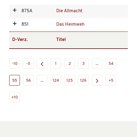
875A
Die Allmacht
851
Das Heimweh
D-Verz.
Titel
-10
-5
1
2
3
...
54
55
56
...
124
125
126
+5
+10