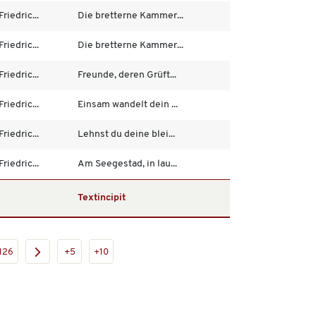
riedric...
Die bretterne Kammer...
riedric...
Die bretterne Kammer...
riedric...
Freunde, deren Grüft...
riedric...
Einsam wandelt dein ...
riedric...
Lehnst du deine blei...
riedric...
Am Seegestad, in lau...
Textincipit
126
+5
+10