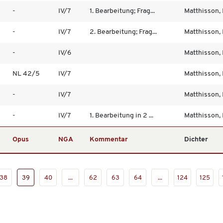
-
IV/7
1. Bearbeitung; Frag...
Matthisson, F
-
IV/7
2. Bearbeitung; Frag...
Matthisson, F
-
IV/6
Matthisson, F
NL 42/5
IV/7
Matthisson, F
-
IV/7
Matthisson, F
-
IV/7
1. Bearbeitung in 2 ...
Matthisson, F
Opus
NGA
Kommentar
Dichter
38
39
40
...
62
63
64
...
124
125