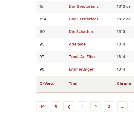
15
Der Geistertanz
1812 ca
15A
Der Geistertanz
1812 ca
50
Die Schatten
1813
95
Adelaide
1814
97
Trost. An Elisa
1814
98
Erinnerungen
1814
D-Verz.
Titel
Chrono
-10
-5
1
2
3
...