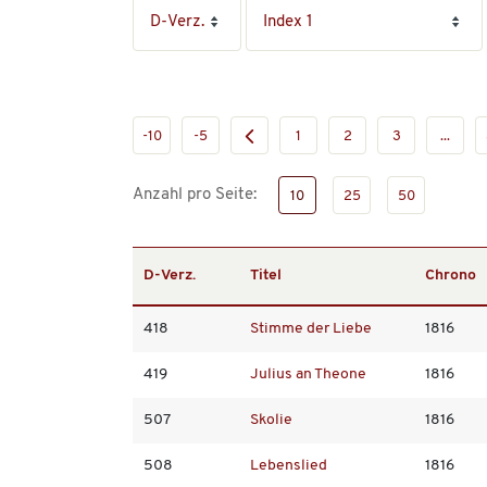
-10
-5
1
2
3
...
Anzahl pro Seite:
10
25
50
D-Verz.
Titel
Chrono
418
Stimme der Liebe
1816
419
Julius an Theone
1816
507
Skolie
1816
508
Lebenslied
1816