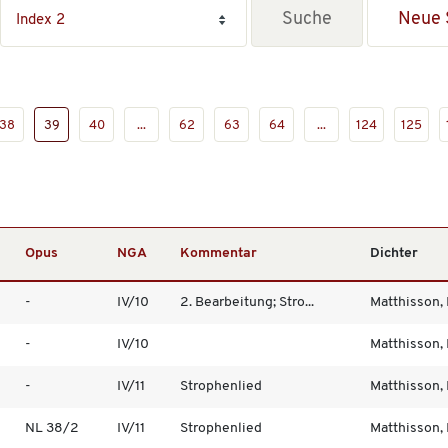
Neue 
38
39
40
...
62
63
64
...
124
125
Opus
NGA
Kommentar
Dichter
-
IV/10
2. Bearbeitung; Stro...
Matthisson, F
-
IV/10
Matthisson, F
-
IV/11
Strophenlied
Matthisson, F
NL 38/2
IV/11
Strophenlied
Matthisson, F