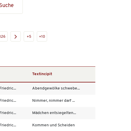
Suche
126
+5
+10
Textincipit
riedric...
Abendgewölke schwebe...
riedric...
Nimmer, nimmer darf ...
riedric...
Mädchen entsiegelten...
riedric...
Kommen und Scheiden