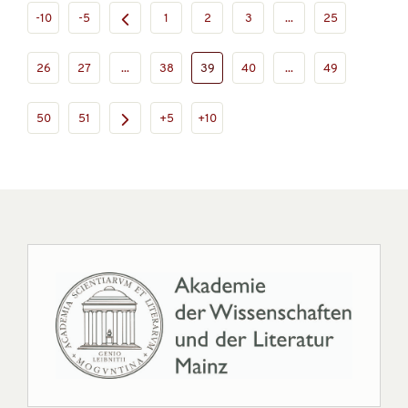
-10
-5
1
2
3
...
25
26
27
...
38
39
40
...
49
50
51
+5
+10