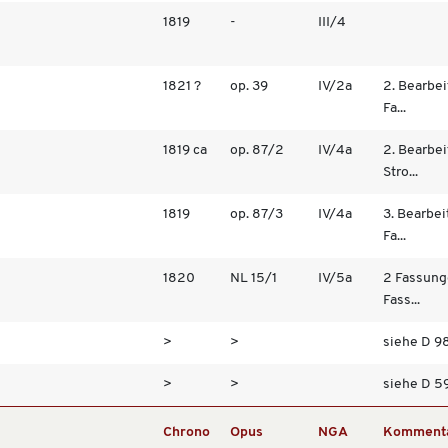
1819
-
III/4
1821 ?
op. 39
IV/2a
2. Bearbei
Fa...
1819 ca
op. 87/2
IV/4a
2. Bearbei
Stro...
1819
op. 87/3
IV/4a
3. Bearbei
Fa...
1820
NL 15/1
IV/5a
2 Fassung
Fass...
>
>
siehe D 
>
>
siehe D 5
Chrono
Opus
NGA
Komment