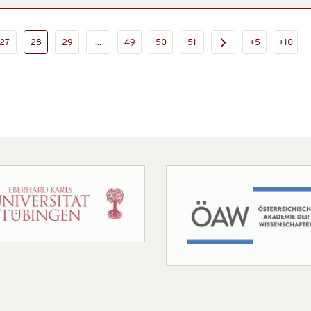
27
28
29
...
49
50
51
+5
+10