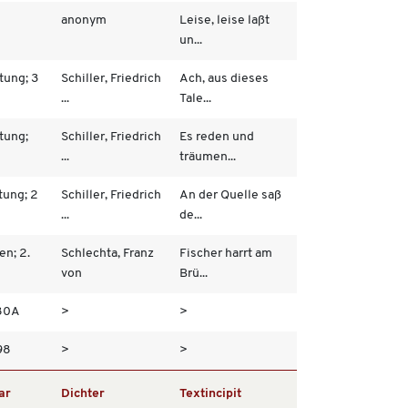
anonym
Leise, leise laßt
un...
tung; 3
Schiller, Friedrich
Ach, aus dieses
...
Tale...
tung;
Schiller, Friedrich
Es reden und
...
träumen...
tung; 2
Schiller, Friedrich
An der Quelle saß
...
de...
en; 2.
Schlechta, Franz
Fischer harrt am
von
Brü...
980A
>
>
98
>
>
ar
Dichter
Textincipit