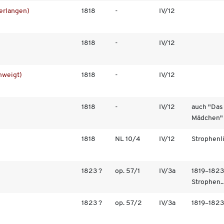
Verlangen)
1818
-
IV/12
1818
-
IV/12
hweigt)
1818
-
IV/12
1818
-
IV/12
auch "Das
Mädchen"
1818
NL 10/4
IV/12
Strophenl
1823 ?
op. 57/1
IV/3a
1819–1823
Strophen..
1823 ?
op. 57/2
IV/3a
1819–1823