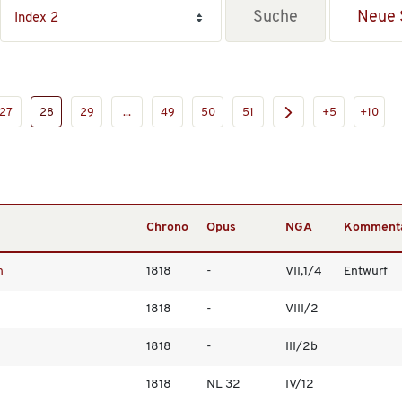
Neue 
27
28
29
...
49
50
51
+5
+10
Chrono
Opus
NGA
Komment
n
1818
-
VII,1/4
Entwurf
1818
-
VIII/2
1818
-
III/2b
1818
NL 32
IV/12