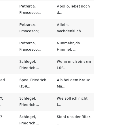
Petrarca,
Apollo, lebet noch
Francesco;...
d...
Petrarca,
Allein,
Francesco;...
nachdenklich...
Petrarca,
Nunmehr, da
Francesco;...
Himmel, ...
Schlegel,
Wenn mich einsam
Friedrich ...
Lüf...
ied
Spee, Friedrich
Als bei dem Kreuz
(159...
Ma...
?;
Schlegel,
Wie soll ich nicht
.
Friedrich ...
t...
?
Schlegel,
Sieht uns der Blick
Friedrich ...
...