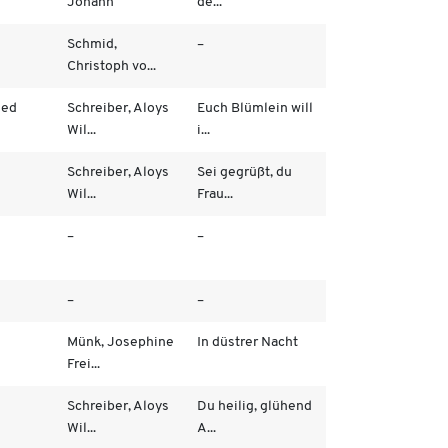
Johann
de...
Schmid,
–
Christoph vo...
ied
Schreiber, Aloys
Euch Blümlein will
Wil...
i...
Schreiber, Aloys
Sei gegrüßt, du
Wil...
Frau...
–
–
–
–
Münk, Josephine
In düstrer Nacht
Frei...
Schreiber, Aloys
Du heilig, glühend
Wil...
A...