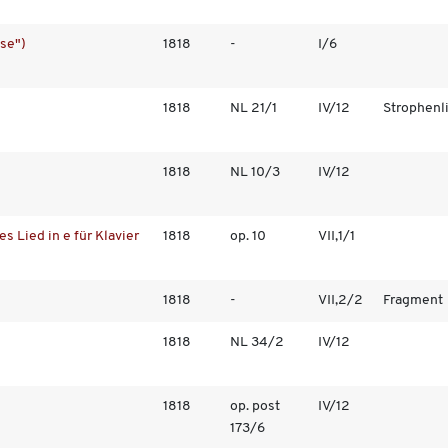
se")
1818
-
I/6
1818
NL 21/1
IV/12
Strophenl
1818
NL 10/3
IV/12
s Lied in e für Klavier
1818
op. 10
VII,1/1
1818
-
VII,2/2
Fragment
1818
NL 34/2
IV/12
1818
op. post
IV/12
173/6