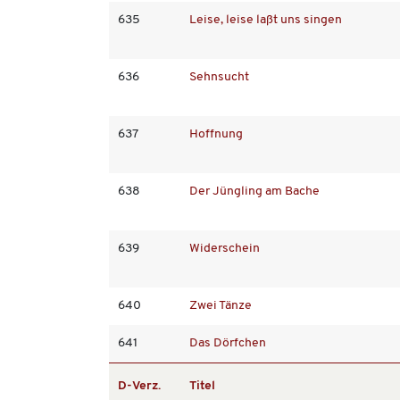
635
Leise, leise laßt uns singen
636
Sehnsucht
637
Hoffnung
638
Der Jüngling am Bache
639
Widerschein
640
Zwei Tänze
641
Das Dörfchen
D-Verz.
Titel