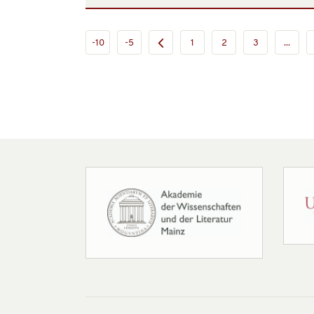
-10
-5
1
2
3
...