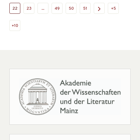
22
23
...
49
50
51
+5
+10