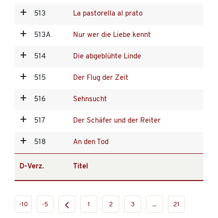
513
La pastorella al prato
513A
Nur wer die Liebe kennt
514
Die abgeblühte Linde
515
Der Flug der Zeit
516
Sehnsucht
517
Der Schäfer und der Reiter
518
An den Tod
D-Verz.
Titel
-10
-5
1
2
3
...
21