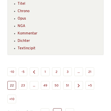
Titel
Chrono
Opus
NGA
Kommentar
Dichter
Textincipit
-10
-5
1
2
3
...
21
22
23
...
49
50
51
+5
+10