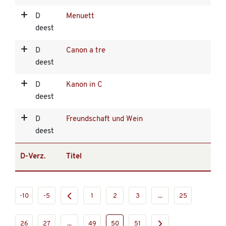
D
Menuett
deest
D
Canon a tre
deest
D
Kanon in C
deest
D
Freundschaft und Wein
deest
D-Verz.
Titel
-10
-5
1
2
3
...
25
26
27
...
49
50
51