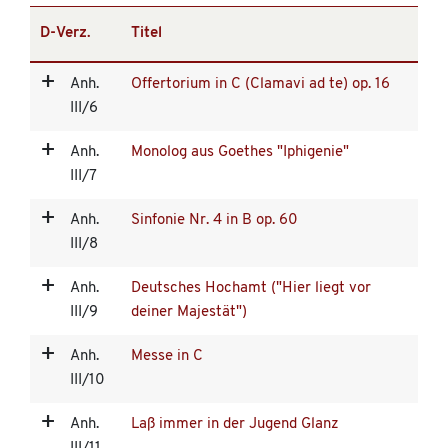
D-Verz.
Titel
Anh.
Offertorium in C (Clamavi ad te) op. 16
III/6
Anh.
Monolog aus Goethes "Iphigenie"
III/7
Anh.
Sinfonie Nr. 4 in B op. 60
III/8
Anh.
Deutsches Hochamt ("Hier liegt vor
III/9
deiner Majestät")
Anh.
Messe in C
III/10
Anh.
Laß immer in der Jugend Glanz