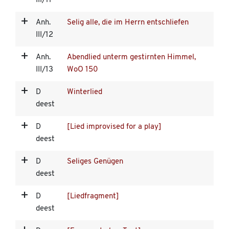
III/11
Anh.
Selig alle, die im Herrn entschliefen
III/12
Anh.
Abendlied unterm gestirnten Himmel,
III/13
WoO 150
D
Winterlied
deest
D
[Lied improvised for a play]
deest
D
Seliges Genügen
deest
D
[Liedfragment]
deest