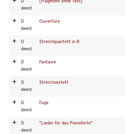
D
[Fragment ohne Text]
deest
D
Ouvertüre
deest
D
Streichquartett in B
deest
D
Fantasie
deest
D
Streichsextett
deest
D
Fuge
deest
D
"Lieder für das Pianoforte"
deest