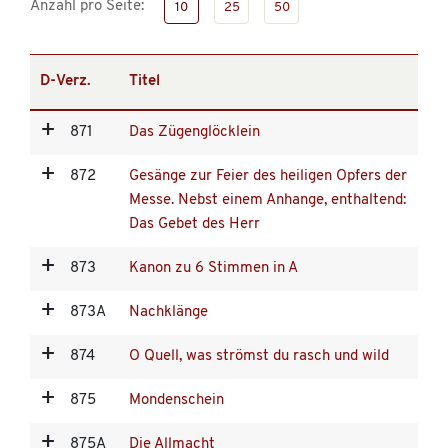
Anzahl pro Seite:
10
25
50
D-Verz.
Titel
871
Das Zügenglöcklein
872
Gesänge zur Feier des heiligen Opfers der
Messe. Nebst einem Anhange, enthaltend:
Das Gebet des Herr
873
Kanon zu 6 Stimmen in A
873A
Nachklänge
874
O Quell, was strömst du rasch und wild
875
Mondenschein
875A
Die Allmacht