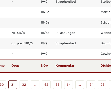
-
IV/9
Strophenlied
Stolber
-
III/3a
Martin
III/3a
Stäudli
NL 44/4
III/3a
2 Fassungen
Wannov
op. post 118/5
IV/9
Strophenlied
Baumbe
-
IV/9
Cowley
ono
Opus
NGA
Kommentar
Dichte
30
31
32
...
62
63
64
...
124
125