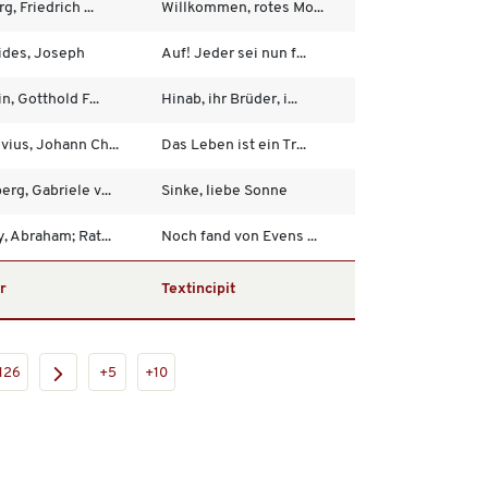
g, Friedrich ...
Willkommen, rotes Mo...
ides, Joseph
Auf! Jeder sei nun f...
n, Gotthold F...
Hinab, ihr Brüder, i...
ius, Johann Ch...
Das Leben ist ein Tr...
rg, Gabriele v...
Sinke, liebe Sonne
, Abraham; Rat...
Noch fand von Evens ...
r
Textincipit
126
+5
+10