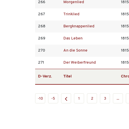
266
Morgenlied
1815
267
Trinklied
1815
268
Bergknappenlied
1815
269
Das Leben
1815
270
An die Sonne
1815
271
Der Weiberfreund
1815
D-Verz.
Titel
Chr
-10
-5
1
2
3
...