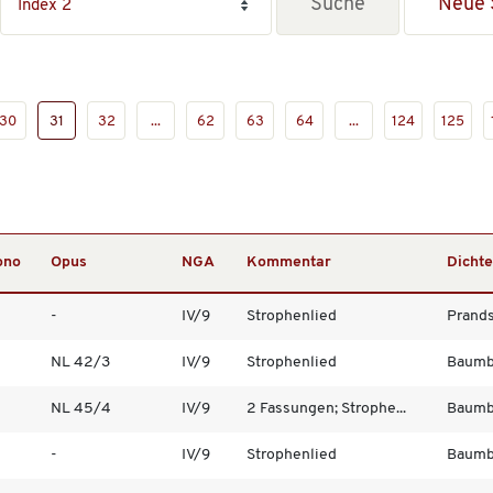
Neue 
30
31
32
...
62
63
64
...
124
125
ono
Opus
NGA
Kommentar
Dichte
-
IV/9
Strophenlied
Prandst
NL 42/3
IV/9
Strophenlied
Baumbe
NL 45/4
IV/9
2 Fassungen; Strophe...
Baumbe
-
IV/9
Strophenlied
Baumbe