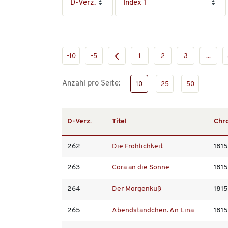
-10
-5
1
2
3
...
Anzahl pro Seite:
10
25
50
D-Verz.
Titel
Chr
262
Die Fröhlichkeit
1815
263
Cora an die Sonne
1815
264
Der Morgenkuß
1815
265
Abendständchen. An Lina
1815