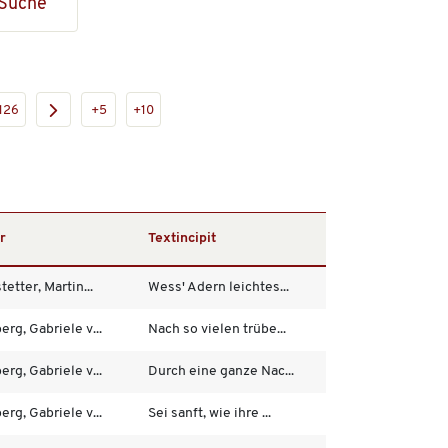
Suche
126
+5
+10
r
Textincipit
etter, Martin...
Wess' Adern leichtes...
rg, Gabriele v...
Nach so vielen trübe...
rg, Gabriele v...
Durch eine ganze Nac...
rg, Gabriele v...
Sei sanft, wie ihre ...