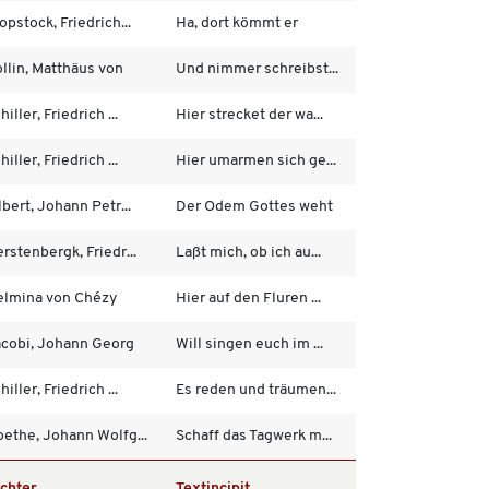
opstock, Friedrich...
Ha, dort kömmt er
llin, Matthäus von
Und nimmer schreibst...
hiller, Friedrich ...
Hier strecket der wa...
hiller, Friedrich ...
Hier umarmen sich ge...
lbert, Johann Petr...
Der Odem Gottes weht
rstenbergk, Friedr...
Laßt mich, ob ich au...
elmina von Chézy
Hier auf den Fluren ...
cobi, Johann Georg
Will singen euch im ...
hiller, Friedrich ...
Es reden und träumen...
ethe, Johann Wolfg...
Schaff das Tagwerk m...
chter
Textincipit