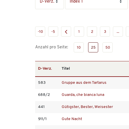
-10
-5
1
2
3
...
Anzahl pro Seite:
10
25
50
D-Verz.
Titel
583
Gruppe aus dem Tartarus
688/2
Guarda, che bianca luna
441
Gütigster, Bester, Weisester
911/1
Gute Nacht