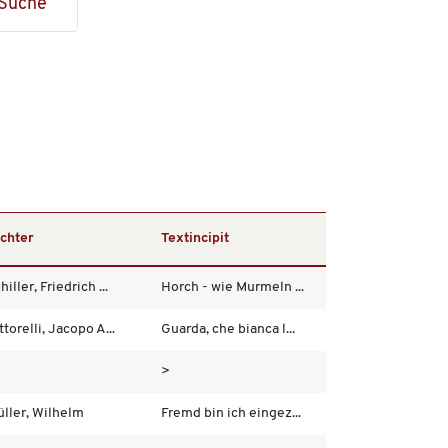
Suche
chter
Textincipit
hiller, Friedrich ...
Horch - wie Murmeln ...
ttorelli, Jacopo A...
Guarda, che bianca l...
>
ller, Wilhelm
Fremd bin ich eingez...