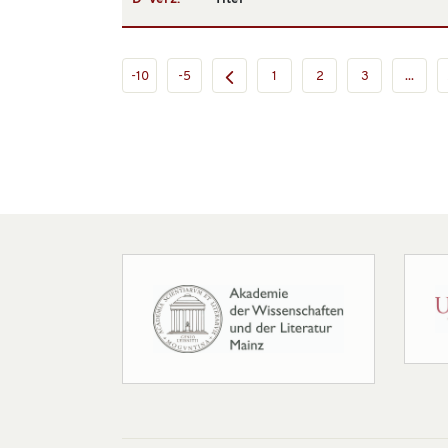
-10
-5
1
2
3
...