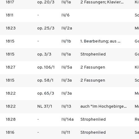
1817
op. 20/3
IV/1a
2 Fassungen; Klavier...
Ki
1811
-
IV/6
Sc
1823
op. 25/3
IV/2a
Mü
1815
-
IV/1b
1. Bearbeitung; aus ...
Go
1815
op. 3/3
IV/1a
Strophenlied
Go
1827
op. 106/1
IV/5a
2 Fassungen
Kl
1815
op. 58/1
IV/3a
2 Fassungen
Sc
1822
op. 65/3
IV/3a
Ma
1822
NL 37/1
IV/13
auch "Im Hochgebirge...
Ma
1828
-
IV/14a
Strophenlied
Re
1816
-
IV/11
Strophenlied
Sa