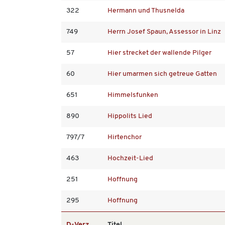
322
Hermann und Thusnelda
749
Herrn Josef Spaun, Assessor in Linz
57
Hier strecket der wallende Pilger
60
Hier umarmen sich getreue Gatten
651
Himmelsfunken
890
Hippolits Lied
797/7
Hirtenchor
463
Hochzeit-Lied
251
Hoffnung
295
Hoffnung
D-Verz.
Titel