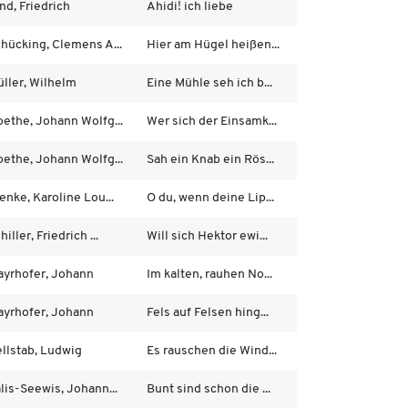
nd, Friedrich
Ahidi! ich liebe
hücking, Clemens A...
Hier am Hügel heißen...
ller, Wilhelm
Eine Mühle seh ich b...
ethe, Johann Wolfg...
Wer sich der Einsamk...
ethe, Johann Wolfg...
Sah ein Knab ein Rös...
enke, Karoline Lou...
O du, wenn deine Lip...
hiller, Friedrich ...
Will sich Hektor ewi...
yrhofer, Johann
Im kalten, rauhen No...
yrhofer, Johann
Fels auf Felsen hing...
llstab, Ludwig
Es rauschen die Wind...
lis-Seewis, Johann...
Bunt sind schon die ...