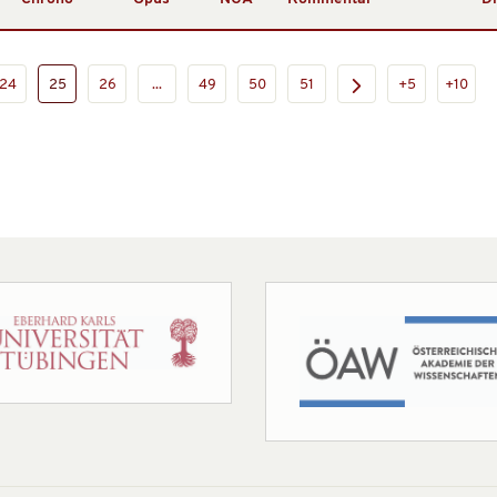
24
25
26
...
49
50
51
+5
+10