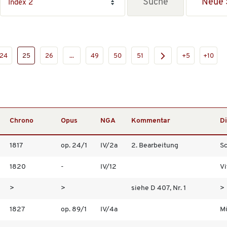
Neue 
24
25
26
...
49
50
51
+5
+10
Chrono
Opus
NGA
Kommentar
Di
1817
op. 24/1
IV/2a
2. Bearbeitung
Sc
1820
-
IV/12
Vi
>
>
siehe D 407, Nr. 1
>
1827
op. 89/1
IV/4a
Mü