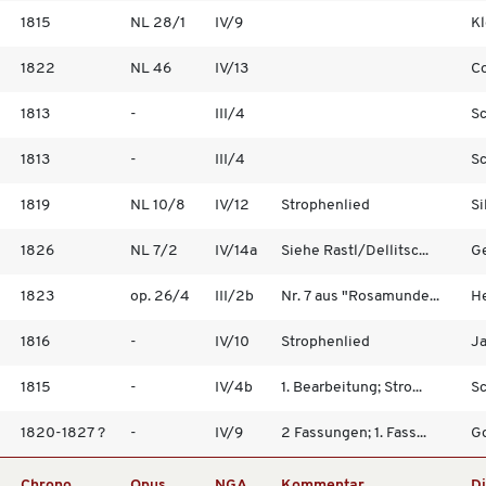
1815
NL 28/1
IV/9
Kl
1822
NL 46
IV/13
Co
1813
-
III/4
Sc
1813
-
III/4
Sc
1819
NL 10/8
IV/12
Strophenlied
Si
1826
NL 7/2
IV/14a
Siehe Rastl/Dellitsc...
Ge
1823
op. 26/4
III/2b
Nr. 7 aus "Rosamunde...
H
1816
-
IV/10
Strophenlied
Ja
1815
-
IV/4b
1. Bearbeitung; Stro...
Sc
1820-1827 ?
-
IV/9
2 Fassungen; 1. Fass...
Go
Chrono
Opus
NGA
Kommentar
Di