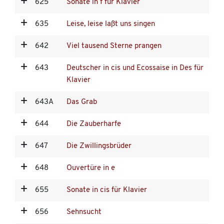
625
Sonate in f für Klavier
635
Leise, leise laßt uns singen
642
Viel tausend Sterne prangen
643
Deutscher in cis und Ecossaise in Des für
Klavier
643A
Das Grab
644
Die Zauberharfe
647
Die Zwillingsbrüder
648
Ouvertüre in e
655
Sonate in cis für Klavier
656
Sehnsucht