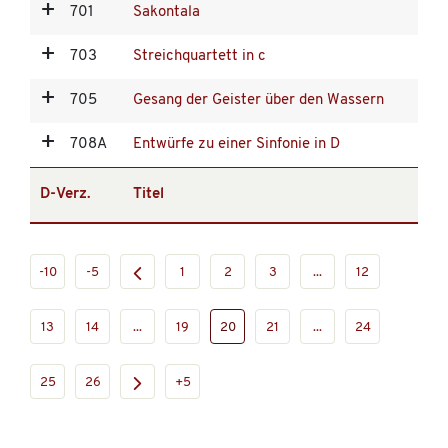
701
Sakontala
703
Streichquartett in c
705
Gesang der Geister über den Wassern
708A
Entwürfe zu einer Sinfonie in D
D-Verz.
Titel
-10
-5
1
2
3
...
12
13
14
...
19
20
21
...
24
25
26
+5