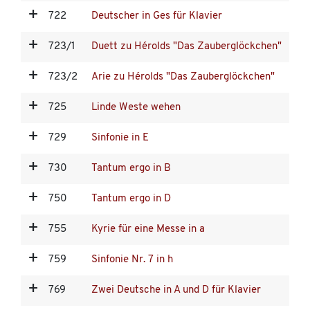
722
Deutscher in Ges für Klavier
723/1
Duett zu Hérolds "Das Zauberglöckchen"
723/2
Arie zu Hérolds "Das Zauberglöckchen"
725
Linde Weste wehen
729
Sinfonie in E
730
Tantum ergo in B
750
Tantum ergo in D
755
Kyrie für eine Messe in a
759
Sinfonie Nr. 7 in h
769
Zwei Deutsche in A und D für Klavier