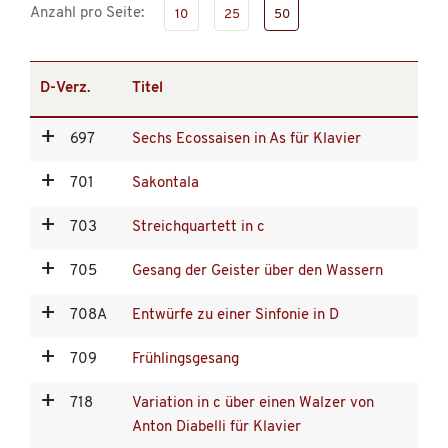
Anzahl pro Seite:
10
25
50
D-Verz.
Titel
697
Sechs Ecossaisen in As für Klavier
701
Sakontala
703
Streichquartett in c
705
Gesang der Geister über den Wassern
708A
Entwürfe zu einer Sinfonie in D
709
Frühlingsgesang
718
Variation in c über einen Walzer von
Anton Diabelli für Klavier