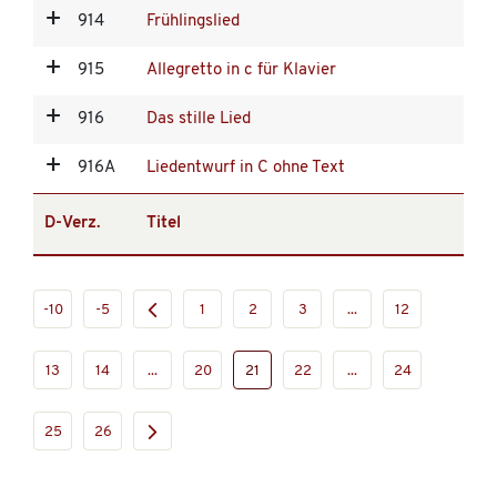
914
Frühlingslied
915
Allegretto in c für Klavier
916
Das stille Lied
916A
Liedentwurf in C ohne Text
D-Verz.
Titel
-10
-5
1
2
3
...
12
13
14
...
20
21
22
...
24
25
26