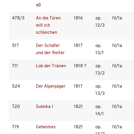
aß
478/3
An die Türen
1816
op.
IV/1a
will ich
12/3
schleichen
517
Der Schäfer
1817
op.
IV/1a
und der Reiter
13/1
711
Lob der Tränen
1818 ?
op.
IV/1a
13/2
524
Der Alpenjäger
1817
op.
IV/1a
13/3
720
Suleika I
1821
op.
IV/1a
14/1
719
Geheimes
1821
op.
IV/1a