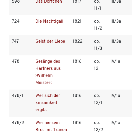
598
Das Dörfchen
1817
op.
III/3a
11/1
724
Die Nachtigall
1821
op.
III/3a
11/2
747
Geist der Liebe
1822
op.
III/3a
11/3
478
Gesänge des
1816
op.
IV/1a
Harfners aus
12
›Wilhelm
Meister‹
478/1
Wer sich der
1816
op.
IV/1a
Einsamkeit
12/1
ergibt
478/2
Wer nie sein
1816
op.
IV/1a
Brot mit Tränen
12/2