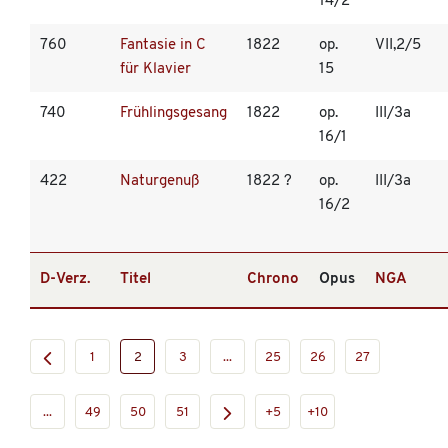
14/2
760
Fantasie in C
1822
op.
VII,2/5
für Klavier
15
740
Frühlingsgesang
1822
op.
III/3a
16/1
422
Naturgenuß
1822 ?
op.
III/3a
16/2
D-Verz.
Titel
Chrono
Opus
NGA
1
2
3
...
25
26
27
...
49
50
51
+5
+10