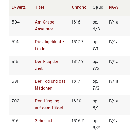
D-Verz.
Titel
Chrono
Opus
NGA
504
Am Grabe
1816
op.
IV/1a
Anselmos
6/3
514
Die abgeblühte
1817 ?
op.
IV/1a
Linde
7/1
515
Der Flug der
1817 ?
op.
IV/1a
Zeit
7/2
531
Der Tod und das
1817
op.
IV/1a
Mädchen
7/3
702
Der Jüngling
1820
op.
IV/1a
auf dem Hügel
8/1
516
Sehnsucht
1816 ?
op.
IV/1a
8/2