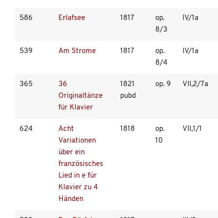
586
Erlafsee
1817
op.
IV/1a
8/3
539
Am Strome
1817
op.
IV/1a
8/4
365
36
1821
op. 9
VII,2/7a
Originaltänze
pubd
für Klavier
624
Acht
1818
op.
VII,1/1
Variationen
10
über ein
französisches
Lied in e für
Klavier zu 4
Händen