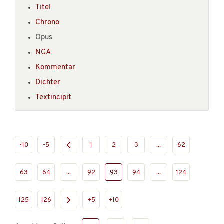
Titel
Chrono
Opus
NGA
Kommentar
Dichter
Textincipit
-10
-5
1
2
3
...
62
63
64
...
92
93
94
...
124
125
126
+5
+10