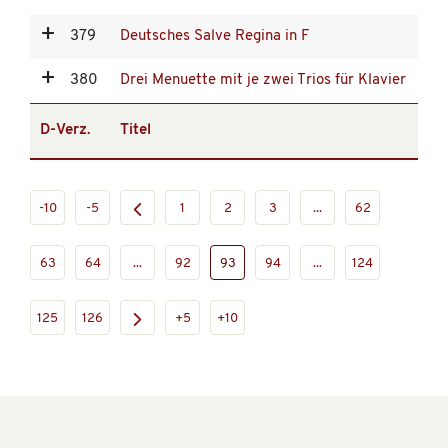
379
Deutsches Salve Regina in F
380
Drei Menuette mit je zwei Trios für Klavier
D-Verz.
Titel
-10
-5
1
2
3
...
62
63
64
...
92
93
94
...
124
125
126
+5
+10