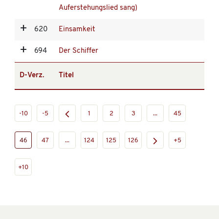
Auferstehungslied sang)
620
Einsamkeit
694
Der Schiffer
D-Verz.
Titel
-10
-5
1
2
3
...
45
46
47
...
124
125
126
+5
+10