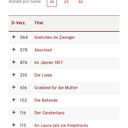
Anzahl pro Seite:
10
25
50
D-Verz.
Titel
564
Gretchen im Zwinger
578
Abschied
876
Im Jänner 1817
210
Die Liebe
616
Grablied für die Mutter
102
Die Betende
116
Der Geistertanz
115
An Laura (als sie Klopstocks