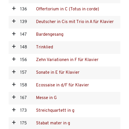
136
Offertorium in C (Totus in corde)
139
Deutscher in Cis mit Trio in A für Klavier
147
Bardengesang
148
Trinklied
156
Zehn Variationen in F für Klavier
157
Sonate in E für Klavier
158
Ecossaise in d/F für Klavier
167
Messe in G
173
Streichquartett in g
175
Stabat mater in g