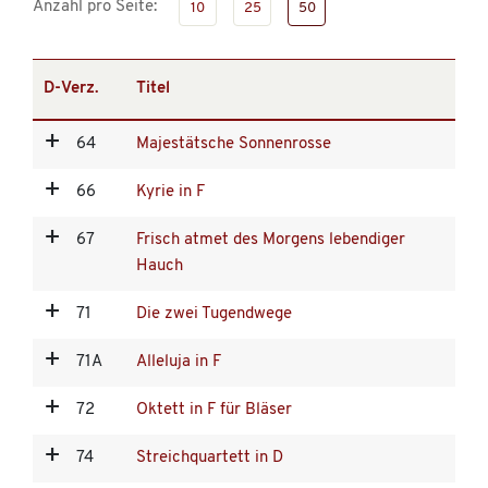
Anzahl pro Seite:
10
25
50
D-Verz.
Titel
64
Majestätsche Sonnenrosse
66
Kyrie in F
67
Frisch atmet des Morgens lebendiger
Hauch
71
Die zwei Tugendwege
71A
Alleluja in F
72
Oktett in F für Bläser
74
Streichquartett in D