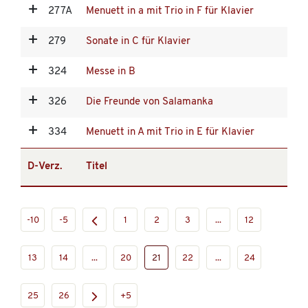
277A
Menuett in a mit Trio in F für Klavier
279
Sonate in C für Klavier
324
Messe in B
326
Die Freunde von Salamanka
334
Menuett in A mit Trio in E für Klavier
D-Verz.
Titel
-10
-5
1
2
3
...
12
13
14
...
20
21
22
...
24
25
26
+5