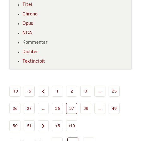
Titel
Chrono
Opus
NGA
Kommentar
Dichter
Textincipit
-10
-5
1
2
3
...
25
26
27
...
36
37
38
...
49
50
51
+5
+10