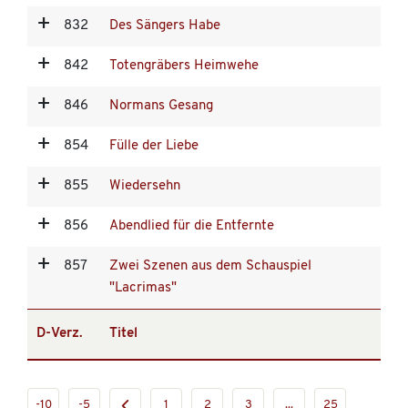
832
Des Sängers Habe
842
Totengräbers Heimwehe
846
Normans Gesang
854
Fülle der Liebe
855
Wiedersehn
856
Abendlied für die Entfernte
857
Zwei Szenen aus dem Schauspiel
"Lacrimas"
D-Verz.
Titel
-10
-5
1
2
3
...
25