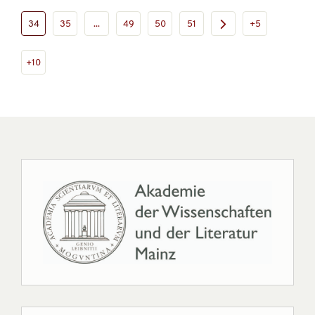
34
35
...
49
50
51
+5
+10