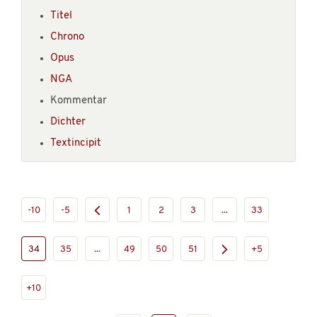
Titel
Chrono
Opus
NGA
Kommentar
Dichter
Textincipit
-10
-5
1
2
3
...
33
34
35
...
49
50
51
+5
+10