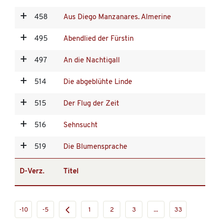
458
Aus Diego Manzanares. Almerine
495
Abendlied der Fürstin
497
An die Nachtigall
514
Die abgeblühte Linde
515
Der Flug der Zeit
516
Sehnsucht
519
Die Blumensprache
D-Verz.
Titel
-10
-5
1
2
3
...
33