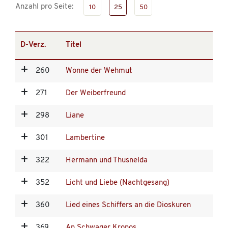
Anzahl pro Seite:
10
25
50
D-Verz.
Titel
260
Wonne der Wehmut
271
Der Weiberfreund
298
Liane
301
Lambertine
322
Hermann und Thusnelda
352
Licht und Liebe (Nachtgesang)
360
Lied eines Schiffers an die Dioskuren
369
An Schwager Kronos