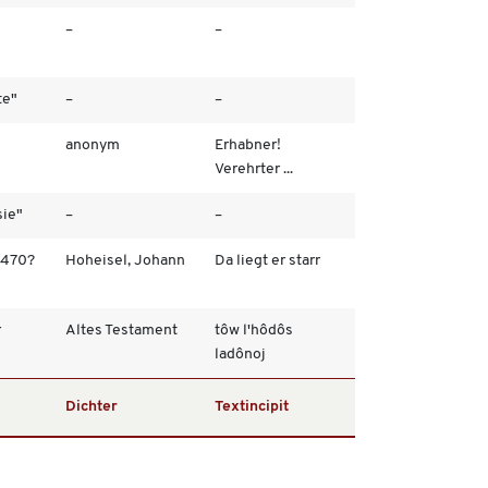
–
–
te"
–
–
-
anonym
Erhabner!
Verehrter ...
sie"
–
–
 470?
Hoheisel, Johann
Da liegt er starr
r
Altes Testament
tôw l'hôdôs
ladônoj
Dichter
Textincipit