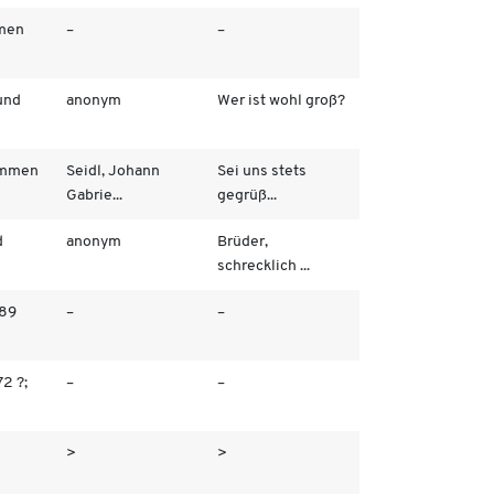
men
–
–
und
anonym
Wer ist wohl groß?
immen
Seidl, Johann
Sei uns stets
Gabrie...
gegrüß...
d
anonym
Brüder,
schrecklich ...
 89
–
–
2 ?;
–
–
>
>