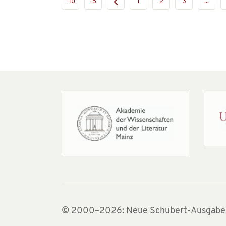
-10
-5
1
2
3
...
© 2000–2026: Neue Schubert-Ausgabe