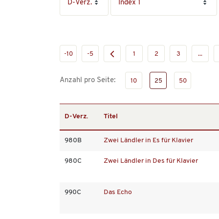
-10
-5
1
2
3
...
Anzahl pro Seite:
10
25
50
D-Verz.
Titel
980B
Zwei Ländler in Es für Klavier
980C
Zwei Ländler in Des für Klavier
990C
Das Echo