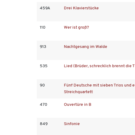
459A
Drei Klavierstücke
110
Wer ist groß?
913
Nachtgesang im Walde
535
Lied (Brüder, schrecklich brennt die 
90
Fünf Deutsche mit sieben Trios und e
Streichquartett
470
Ouvertüre in B
849
Sinfonie