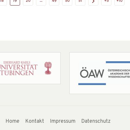
18
19
20
...
49
50
51
+5
+10
Home
Kontakt
Impressum
Datenschutz