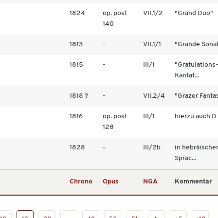
1824
op. post
VII,1/2
"Grand Duo"
140
1813
-
VII,1/1
"Grande Sona
1815
-
III/1
"Gratulations
Kantat...
1818 ?
-
VII,2/4
"Grazer Fanta
1816
op. post
III/1
hierzu auch D
128
1828
-
III/2b
in hebräische
Sprac...
Chrono
Opus
NGA
Kommentar