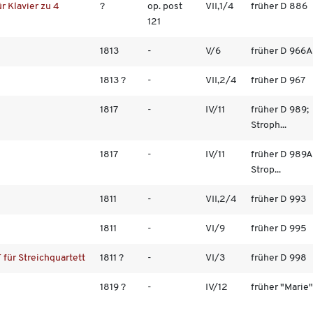
r Klavier zu 4
?
op. post
VII,1/4
früher D 886
121
1813
-
V/6
früher D 966A
1813 ?
-
VII,2/4
früher D 967
1817
-
IV/11
früher D 989;
Stroph...
1817
-
IV/11
früher D 989A
Strop...
1811
-
VII,2/4
früher D 993
1811
-
VI/9
früher D 995
 für Streichquartett
1811 ?
-
VI/3
früher D 998
1819 ?
-
IV/12
früher "Marie"