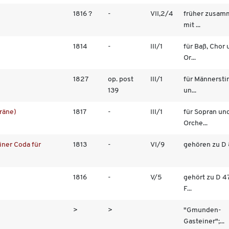
1816 ?
-
VII,2/4
früher zusam
mit ...
1814
-
III/1
für Baß, Chor 
Or...
1827
op. post
III/1
für Männerst
139
un...
Träne)
1817
-
III/1
für Sopran un
Orche...
iner Coda für
1813
-
VI/9
gehören zu D
1816
-
V/5
gehört zu D 47
F...
>
>
"Gmunden-
Gasteiner";...