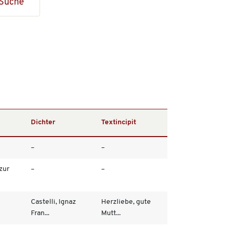
Suche
Dichter
Textincipit
–
–
zur
–
–
Castelli, Ignaz
Herzliebe, gute
Fran...
Mutt...