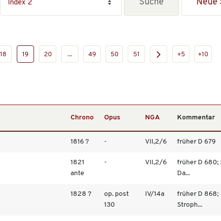
Neue 
18
19
20
...
49
50
51
+5
+10
Chrono
Opus
NGA
Kommentar
1816 ?
-
VII,2/6
früher D 679
1821
-
VII,2/6
früher D 680; 
ante
Da...
1828 ?
op. post
IV/14a
früher D 868;
130
Stroph...