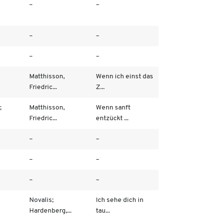
–
–
–
–
–
–
Matthisson,
Wenn ich einst das
Friedric...
Z...
;
Matthisson,
Wenn sanft
Friedric...
entzückt ...
–
–
–
–
–
–
Novalis;
Ich sehe dich in
Hardenberg,...
tau...