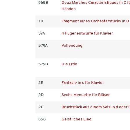
968B
Deux Marches Caractéristiques in C fü
Händen
71C
Fragment eines Orchesterstücks in D
37A
4 Fugenentwürfe für Klavier
579A
Vollendung
579B
Die Erde
2E
Fantasie in c für Klavier
2D
Sechs Menuette für Bläser
2C
Bruchstück aus einem Satz in d oder F
658
Geistliches Lied