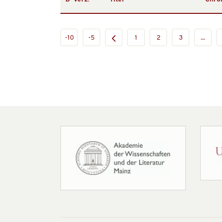
-10
-5
1
2
3
...