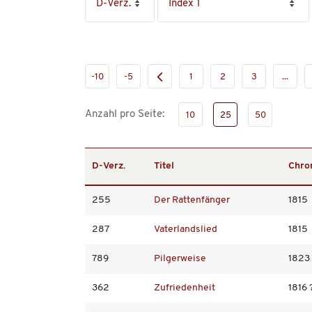
-10
-5
1
2
3
...
Anzahl pro Seite:
10
25
50
D-Verz.
Titel
Chro
255
Der Rattenfänger
1815
287
Vaterlandslied
1815
789
Pilgerweise
1823
362
Zufriedenheit
1816 