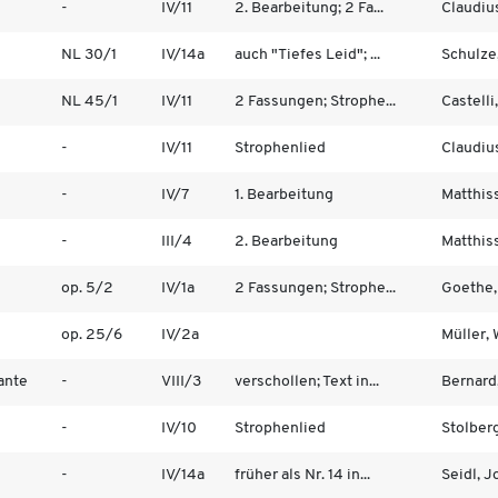
-
IV/11
2. Bearbeitung; 2 Fa...
Claudiu
NL 30/1
IV/14a
auch "Tiefes Leid"; ...
Schulze,
NL 45/1
IV/11
2 Fassungen; Strophe...
Castelli,
-
IV/11
Strophenlied
Claudiu
-
IV/7
1. Bearbeitung
Matthiss
-
III/4
2. Bearbeitung
Matthiss
op. 5/2
IV/1a
2 Fassungen; Strophe...
Goethe,
op. 25/6
IV/2a
Müller,
ante
-
VIII/3
verschollen; Text in...
Bernard
-
IV/10
Strophenlied
Stolberg,
-
IV/14a
früher als Nr. 14 in...
Seidl, J