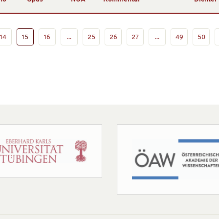
14
15
16
...
25
26
27
...
49
50