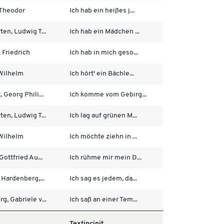
 Theodor
Ich hab ein heißes j...
en, Ludwig T...
Ich hab ein Mädchen ...
 Friedrich
Ich hab in mich geso...
 Wilhelm
Ich hört' ein Bächle...
 Georg Phili...
Ich komme vom Gebirg...
en, Ludwig T...
Ich lag auf grünen M...
 Wilhelm
Ich möchte ziehn in ...
Gottfried Au...
Ich rühme mir mein D...
 Hardenberg,...
Ich sag es jedem, da...
, Gabriele v...
Ich saß an einer Tem...
Textincipit