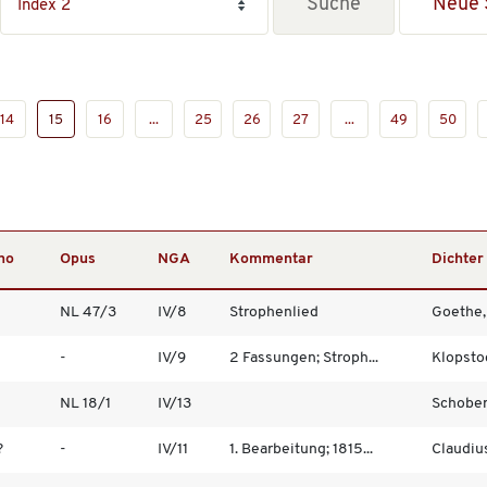
Neue 
14
15
16
...
25
26
27
...
49
50
no
Opus
NGA
Kommentar
Dichter
NL 47/3
IV/8
Strophenlied
Goethe,
-
IV/9
2 Fassungen; Stroph...
Klopstoc
NL 18/1
IV/13
Schober
?
-
IV/11
1. Bearbeitung; 1815...
Claudiu