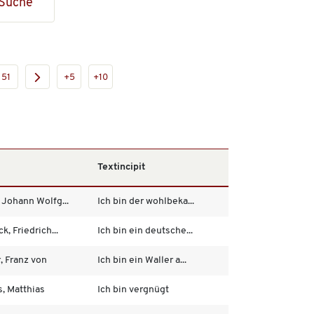
Suche
51
+5
+10
Textincipit
 Johann Wolfg...
Ich bin der wohlbeka...
k, Friedrich...
Ich bin ein deutsche...
, Franz von
Ich bin ein Waller a...
s, Matthias
Ich bin vergnügt