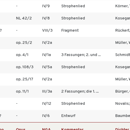
-
IV/9
Strophenlied
Körner,
NL 42/2
IV/8
Strophenlied
Kosegart
?
-
VIII/3
Fragment
Rückert,
op. 25/2
IV/2a
Müller,
op. 4/1
IV/1a
3 Fassungen; 2. und ...
Schmidt,
op. 108/3
IV/5a
Strophenlied
Kosegart
op. 25/17
IV/2a
Müller,
op. 11/1
III/3a
2 Fassungen; die 1. ...
Bürger, 
-
IV/12
Strophenlied
Novalis;
?
-
IV/6
Entwurf
Baumberg
no
Opus
NGA
Kommentar
Dichter