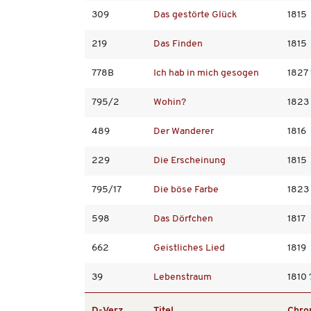
309
Das gestörte Glück
1815
219
Das Finden
1815
778B
Ich hab in mich gesogen
1827 
795/2
Wohin?
1823
489
Der Wanderer
1816
229
Die Erscheinung
1815
795/17
Die böse Farbe
1823
598
Das Dörfchen
1817
662
Geistliches Lied
1819
39
Lebenstraum
1810 
D-Verz.
Titel
Chro