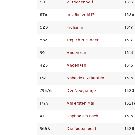
501
Zufriedenheit
1816
876
Im Jänner 1817
1826
520
Frohsinn
1817
533
Täglich zu singen
1817
99
Andenken
1814
423
Andenken
1816
162
Nähe des Geliebten
1815
795/6
Der Neugierige
1823
177A
Am ersten Mai
1821 
411
Daphne am Bach
1816
965A
Die Taubenpost
1828