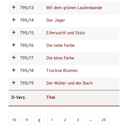
795/13
Mit dem grünen Lautenbande
795/14
Der Jäger
795/15
Eifersucht und Stolz
795/16
Die liebe Farbe
795/17
Die böse Farbe
795/18
Trockne Blumen
795/19
Der Müller und der Bach
D-Verz.
Titel
-10
-5
1
2
3
...
25