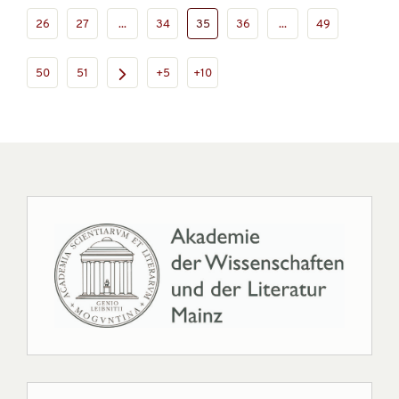
26
27
...
34
35
36
...
49
50
51
+5
+10