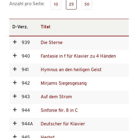
Anzahl pro Seite:
10
25
50
D-Verz.
Titel
939
Die Sterne
940
Fantasie in f für Klavier zu 4 Händen
941
Hymnus an den heiligen Geist
942
Mirjams Siegesgesang
943
Auf dem Strom
944
Sinfonie Nr. 8 in C
944A
Deutscher für Klavier
945
Herbst