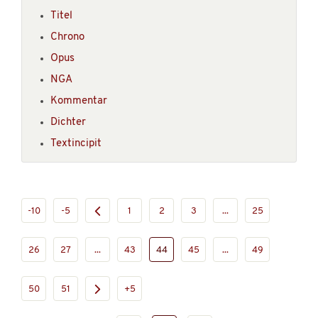
Titel
Chrono
Opus
NGA
Kommentar
Dichter
Textincipit
-10
-5
1
2
3
...
25
26
27
...
43
44
45
...
49
50
51
+5