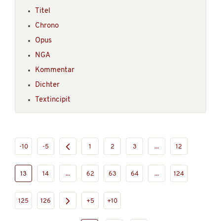
Titel
Chrono
Opus
NGA
Kommentar
Dichter
Textincipit
-10
-5
1
2
3
...
12
13
14
...
62
63
64
...
124
125
126
+5
+10