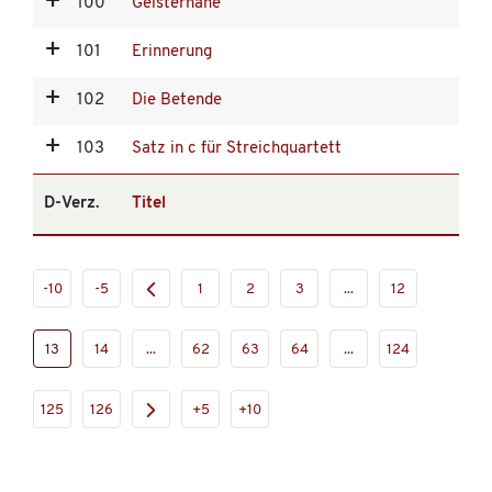
100
Geisternähe
101
Erinnerung
102
Die Betende
103
Satz in c für Streichquartett
D-Verz.
Titel
-10
-5
1
2
3
...
12
13
14
...
62
63
64
...
124
125
126
+5
+10