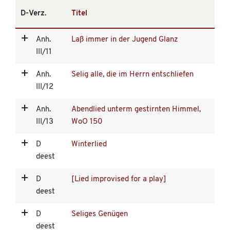
D-Verz.
Titel
Anh.
Laß immer in der Jugend Glanz
III/11
Anh.
Selig alle, die im Herrn entschliefen
III/12
Anh.
Abendlied unterm gestirnten Himmel,
III/13
WoO 150
D
Winterlied
deest
D
[Lied improvised for a play]
deest
D
Seliges Genügen
deest