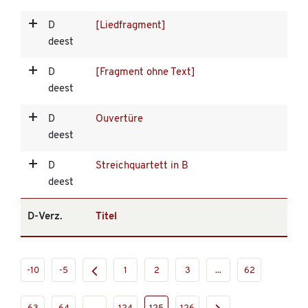
D
[Liedfragment]
deest
D
[Fragment ohne Text]
deest
D
Ouvertüre
deest
D
Streichquartett in B
deest
D-Verz.
Titel
-10
-5
1
2
3
...
62