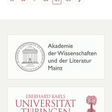
63
64
...
124
125
126