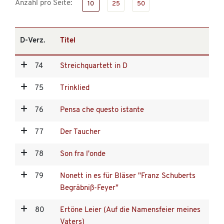
Anzahl pro Seite:
10
25
50
D-Verz.
Titel
74
Streichquartett in D
75
Trinklied
76
Pensa che questo istante
77
Der Taucher
78
Son fra l'onde
79
Nonett in es für Bläser "Franz Schuberts
Begräbniß-Feyer"
80
Ertöne Leier (Auf die Namensfeier meines
Vaters)