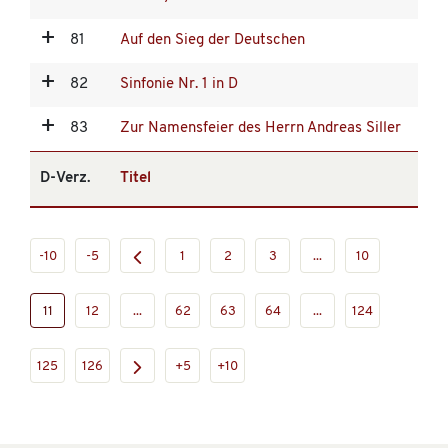
81
Auf den Sieg der Deutschen
82
Sinfonie Nr. 1 in D
83
Zur Namensfeier des Herrn Andreas Siller
D-Verz.
Titel
-10
-5
1
2
3
...
10
11
12
...
62
63
64
...
124
125
126
+5
+10