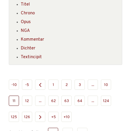
Titel
Chrono
Opus
NGA
Kommentar
Dichter
Textincipit
-10
-5
1
2
3
...
10
11
12
...
62
63
64
...
124
125
126
+5
+10