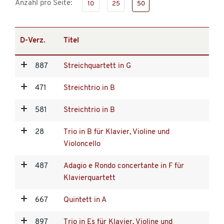
Anzahl pro Seite:
10
25
50
D-Verz.
Titel
887
Streichquartett in G
471
Streichtrio in B
581
Streichtrio in B
28
Trio in B für Klavier, Violine und
Violoncello
487
Adagio e Rondo concertante in F für
Klavierquartett
667
Quintett in A
897
Trio in Es für Klavier, Violine und