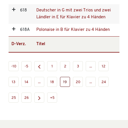
618
Deutscher in G mit zwei Trios und zwei
Ländler in E für Klavier zu 4 Händen
618A
Polonaise in B für Klavier zu 4 Händen
D-Verz.
Titel
-10
-5
1
2
3
...
12
13
14
...
18
19
20
...
24
25
26
+5