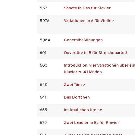
567
Sonate in Des für Klavier
597A
Variationen in A für Violine
598A
Generalbaßübungen
601
Ouvertüre in B für Streichquartett
603
Introduktion, vier Variationen über ei
Klavier zu 4 Händen
640
Zwei Tänze
641
Das Dörfchen
665
Im traulichen Kreise
679
Zwei Ländler in Es für Klavier