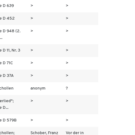
e D 639
>
>
e D 452
>
>
e D 948 (2.
>
>
..
 D 11, Nr. 3
>
>
e D 71C
>
>
e D 37A
>
>
chollen
anonym
?
erlied";
>
>
 D...
e D 579B
>
>
chollen;
Schober, Franz
Vor der in