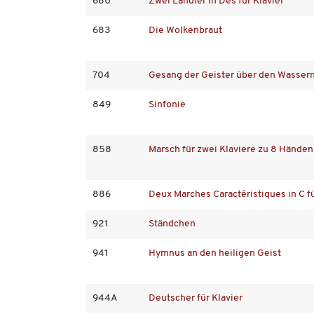
680
Zwei Ländler in Des für Klavier
683
Die Wolkenbraut
704
Gesang der Geister über den Wasser
849
Sinfonie
858
Marsch für zwei Klaviere zu 8 Händen
886
Deux Marches Caractéristiques in C f
921
Ständchen
941
Hymnus an den heiligen Geist
944A
Deutscher für Klavier