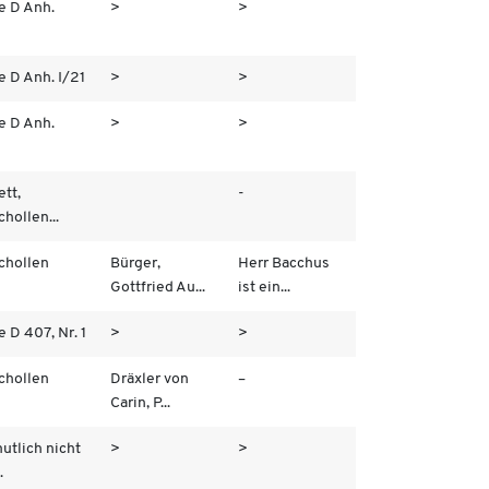
e D Anh.
>
>
e D Anh. I/21
>
>
e D Anh.
>
>
ett,
-
chollen...
chollen
Bürger,
Herr Bacchus
Gottfried Au...
ist ein...
e D 407, Nr. 1
>
>
chollen
Dräxler von
–
Carin, P...
utlich nicht
>
>
.