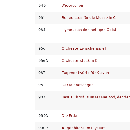
949
Widerschein
961
Benedictus für die Messe in C
964
Hymnus an den heiligen Geist
966
Orchesterzwischenspiel
966A
Orchesterstück in D
967
Fugenentwürfe für Klavier
981
Der Minnesänger
987
Jesus Christus unser Heiland, der d
989A
Die Erde
990B
Augenblicke im Elysium