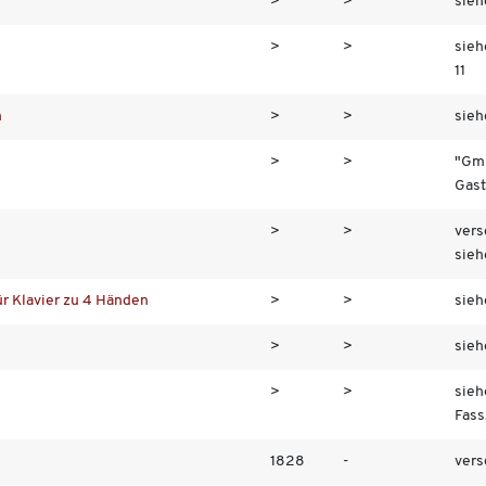
>
>
sieh
>
>
sieh
11
n
>
>
sieh
>
>
"Gm
Gaste
>
>
vers
siehe
ür Klavier zu 4 Händen
>
>
sieh
>
>
sieh
>
>
sieh
Fass.
1828
-
vers