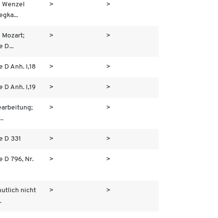
h Wenzel
>
>
egka...
 Mozart;
>
>
 D...
e D Anh. I,18
>
>
e D Anh. I,19
>
>
earbeitung;
>
>
..
e D 331
>
>
e D 796, Nr.
>
>
utlich nicht
>
>
.