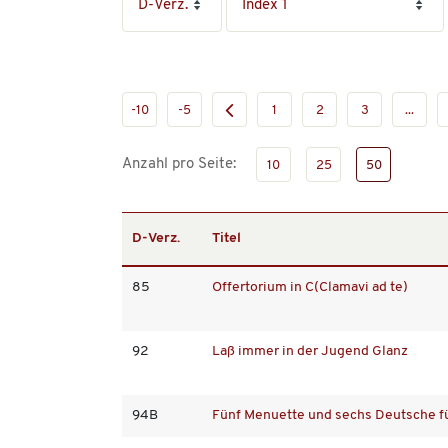
-10
-5
1
2
3
...
Anzahl pro Seite:
10
25
50
D-Verz.
Titel
85
Offertorium in C(Clamavi ad te)
92
Laß immer in der Jugend Glanz
94B
Fünf Menuette und sechs Deutsche fü