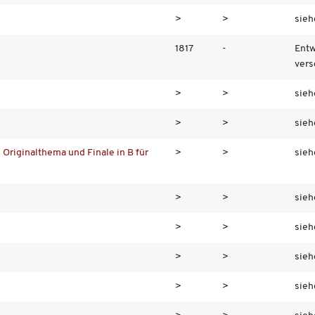
>
>
sieh
1817
-
Entw
vers
>
>
sieh
>
>
sieh
n Originalthema und Finale in B für
>
>
sieh
>
>
sieh
>
>
sieh
>
>
sieh
>
>
sieh