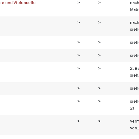
arre und Violoncello
>
>
nac
Mati
>
>
nach
siehe
>
>
sieh
>
>
sieh
>
>
2. B
sieh.
>
>
sieh
>
>
sieh
21
>
>
verm
von..