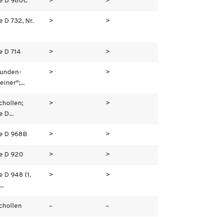
e D 980C
>
>
e D 732, Nr.
>
>
e D 714
>
>
unden-
>
>
iner";...
chollen;
>
>
 D...
e D 968B
>
>
e D 920
>
>
e D 948 (1.
>
>
..
chollen
–
–