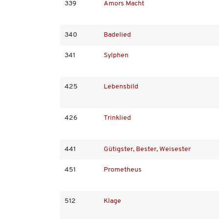
339
Amors Macht
340
Badelied
341
Sylphen
425
Lebensbild
426
Trinklied
441
Gütigster, Bester, Weisester
451
Prometheus
512
Klage