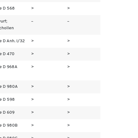
e D 568
>
>
urf;
–
–
chollen
e D Anh. I/32
>
>
e D 470
>
>
e D 968A
>
>
e D 980A
>
>
e D 598
>
>
e D 609
>
>
e D 980B
>
>