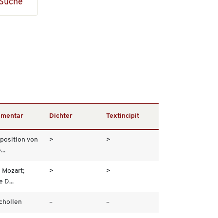
Suche
mentar
Dichter
Textincipit
osition von
>
>
..
 Mozart;
>
>
 D...
chollen
–
–