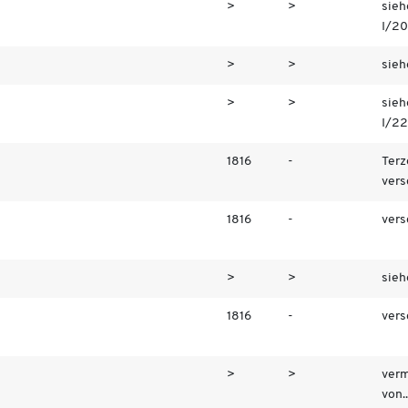
>
>
sieh
I/20
>
>
sieh
>
>
sieh
I/22
1816
-
Terz
vers
1816
-
vers
>
>
sieh
1816
-
vers
>
>
verm
von..