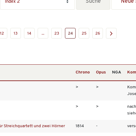
Neue 
12
13
14
...
23
24
25
26
Chrono
Opus
NGA
Kom
>
>
Komp
Jose.
>
>
nach
siehe
r Streichquartett und zwei Hörner
1814
-
vers