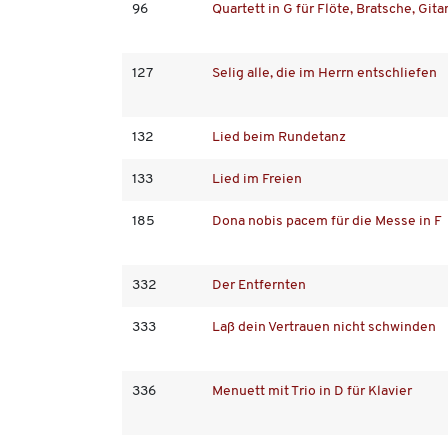
96
Quartett in G für Flöte, Bratsche, Git
127
Selig alle, die im Herrn entschliefen
132
Lied beim Rundetanz
133
Lied im Freien
185
Dona nobis pacem für die Messe in F
332
Der Entfernten
333
Laß dein Vertrauen nicht schwinden
336
Menuett mit Trio in D für Klavier