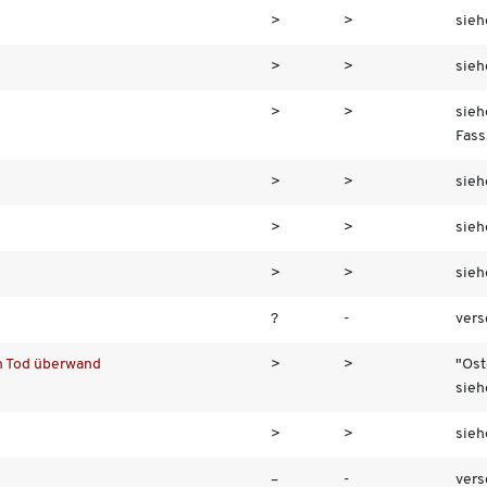
>
>
sieh
>
>
sieh
>
>
sieh
Fass.
>
>
siehe
>
>
sieh
>
>
sieh
?
-
vers
en Tod überwand
>
>
"Ost
siehe
>
>
sieh
–
-
vers