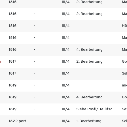
1816
-
III/4
2. Bearbeitung
Mat
1816
-
III/4
2. Bearbeitung
Mat
1816
-
III/4
Höl
1816
-
III/4
Mat
1816
-
III/4
4. Bearbeitung
Mat
n
1817
-
III/4
2. Bearbeitung
Go
1817
-
III/4
Sa
1819
-
III/4
an
1819
-
III/4
4. Bearbeitung
Go
1819
-
III/4
Siehe Rastl/Dellitsc...
Sey
1822 perf
-
III/4
1. Bearbeitung
Sc