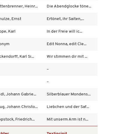
ttenbrenner, Heinr...
Die Abendglocke töne...
hulze, Ernst
Ertönet, ihr Saiten,...
ppe, Karl
In der Freie will ic...
onym
Edit Nonna, edit Cle...
kendorff, Karl Si...
Wir stimmen dir mit ...
–
–
idl, Johann Gabrie...
Silberblauer Mondens...
ug, Johann Christo...
Liebchen und der Saf...
pstock, Friedrich...
Mit unserm Arm ist n...
chter
Textincipit