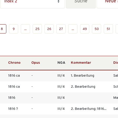
Neue 
8
9
...
25
26
27
...
49
50
51
Chrono
Opus
NGA
Kommentar
Di
1816 ca
-
III/4
1. Bearbeitung
Sa
1816 ca
-
III/4
2. Bearbeitung
Sch
1816
-
III/4
Mat
1816 ?
-
III/4
2. Bearbeitung; 1816...
Sa