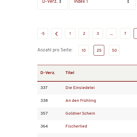
-5
1
2
3
...
7
Anzahl pro Seite:
10
25
50
D-Verz.
Titel
337
Die Einsiedelei
338
An den Frühling
357
Goldner Schein
364
Fischerlied