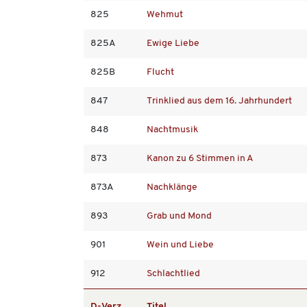
825
Wehmut
825A
Ewige Liebe
825B
Flucht
847
Trinklied aus dem 16. Jahrhundert
848
Nachtmusik
873
Kanon zu 6 Stimmen in A
873A
Nachklänge
893
Grab und Mond
901
Wein und Liebe
912
Schlachtlied
D-Verz.
Titel