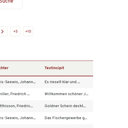
Suche
+5
+10
chter
Textincipit
lis-Seewis, Johann...
Es rieselt klar und ...
iller, Friedrich ...
Willkommen schöner J...
thisson, Friedric...
Goldner Schein deckt...
lis-Seewis, Johann...
Das Fischergewerbe g...