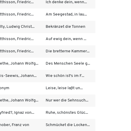
thisson, Friedric...
Ich denke dein, wenn...
thisson, Friedric...
Am Seegestad, in lau...
ty, Ludwig Christ...
Bekränzet die Tonnen
thisson, Friedric...
Auf ewig dein, wenn ...
thisson, Friedric...
Die bretterne Kammer...
ethe, Johann Wolfg...
Des Menschen Seele g...
lis-Seewis, Johann...
Wie schön ist's im F...
onym
Leise, leise laßt un...
ethe, Johann Wolfg...
Nur wer die Sehnsuch...
fried?, Ignaz von...
Ruhe, schönstes Glüc...
hober, Franz von
Schmücket die Locken...