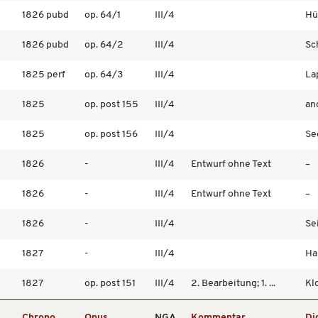
1826 pubd
op. 64/1
III/4
Hü
1826 pubd
op. 64/2
III/4
Sc
1825 perf
op. 64/3
III/4
La
1825
op. post 155
III/4
an
1825
op. post 156
III/4
Sec
1826
-
III/4
Entwurf ohne Text
–
1826
-
III/4
Entwurf ohne Text
–
1826
-
III/4
Se
1827
-
III/4
Ha
1827
op. post 151
III/4
2. Bearbeitung; 1. ...
Klo
Chrono
Opus
NGA
Kommentar
Di