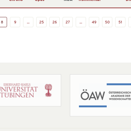
8
9
...
25
26
27
...
49
50
51