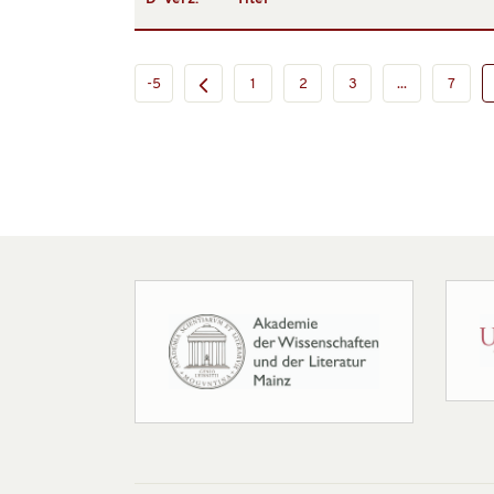
-5
1
2
3
...
7