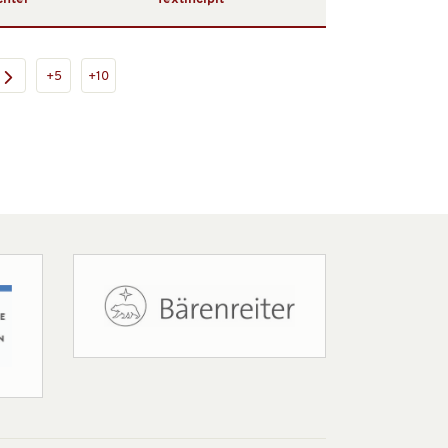
+5
+10