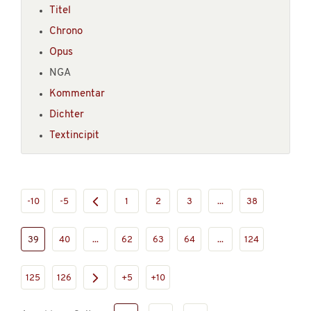
Titel
Chrono
Opus
NGA
Kommentar
Dichter
Textincipit
-10
-5
1
2
3
...
38
39
40
...
62
63
64
...
124
125
126
+5
+10