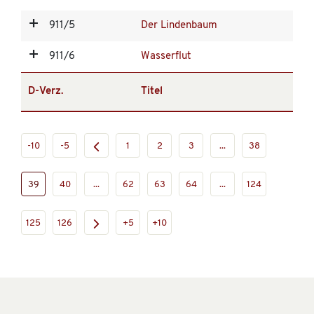
911/5
Der Lindenbaum
911/6
Wasserflut
D-Verz.
Titel
-10
-5
1
2
3
...
38
39
40
...
62
63
64
...
124
125
126
+5
+10