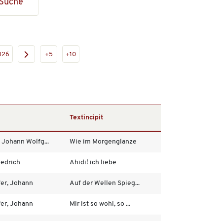
Suche
126
+5
+10
Textincipit
 Johann Wolfg...
Wie im Morgenglanze
iedrich
Ahidi! ich liebe
er, Johann
Auf der Wellen Spieg...
er, Johann
Mir ist so wohl, so ...