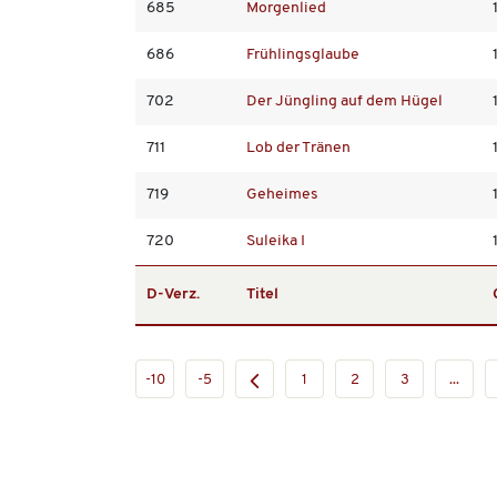
685
Morgenlied
686
Frühlingsglaube
702
Der Jüngling auf dem Hügel
711
Lob der Tränen
719
Geheimes
720
Suleika I
D-Verz.
Titel
-10
-5
1
2
3
...