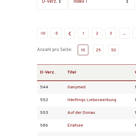
-10
-5
1
2
3
...
Anzahl pro Seite:
10
25
50
D-Verz.
Titel
544
Ganymed
552
Hänflings Liebeswerbung
553
Auf der Donau
586
Erlafsee