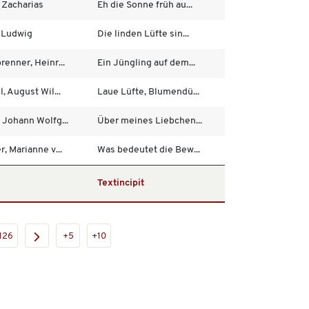
 Zacharias
Eh die Sonne früh au...
 Ludwig
Die linden Lüfte sin...
renner, Heinr...
Ein Jüngling auf dem...
, August Wil...
Laue Lüfte, Blumendü...
 Johann Wolfg...
Über meines Liebchen...
, Marianne v...
Was bedeutet die Bew...
Textincipit
126
+5
+10