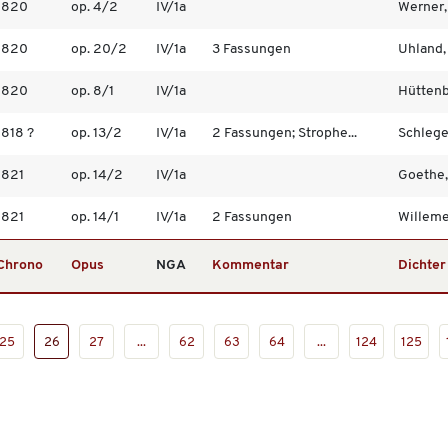
1820
op. 4/2
IV/1a
Werner,
1820
op. 20/2
IV/1a
3 Fassungen
Uhland,
1820
op. 8/1
IV/1a
Hüttenb
1818 ?
op. 13/2
IV/1a
2 Fassungen; Strophe...
Schlegel
1821
op. 14/2
IV/1a
Goethe,
1821
op. 14/1
IV/1a
2 Fassungen
Willemer
Chrono
Opus
NGA
Kommentar
Dichter
25
26
27
...
62
63
64
...
124
125