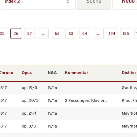
Neue 
25
26
27
...
62
63
64
...
124
125
Chrono
Opus
NGA
Kommentar
Dichter
1817
op. 19/3
IV/1a
Goethe,
1817
op. 20/3
IV/1a
2 Fassungen; Klavier...
Kind, Fr
1817
op. 21/1
IV/1a
Mayrhof
1817
op. 8/3
IV/1a
Mayrhof