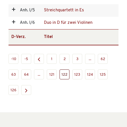
Anh. I/5
Streichquartett in Es
Anh. I/6
Duo in D für zwei Violinen
D-Verz.
Titel
-10
-5
1
2
3
...
62
63
64
...
121
122
123
124
125
126