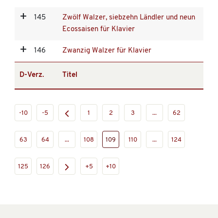
145
Zwölf Walzer, siebzehn Ländler und neun
Ecossaisen für Klavier
146
Zwanzig Walzer für Klavier
D-Verz.
Titel
-10
-5
1
2
3
...
62
63
64
...
108
109
110
...
124
125
126
+5
+10