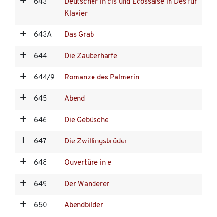
643
Deutscher in cis und Ecossaise in Des für
Klavier
643A
Das Grab
644
Die Zauberharfe
644/9
Romanze des Palmerin
645
Abend
646
Die Gebüsche
647
Die Zwillingsbrüder
648
Ouvertüre in e
649
Der Wanderer
650
Abendbilder