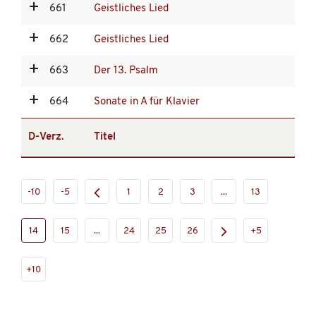
661
Geistliches Lied
662
Geistliches Lied
663
Der 13. Psalm
664
Sonate in A für Klavier
D-Verz.
Titel
-10
-5
1
2
3
...
13
14
15
...
24
25
26
+5
+10