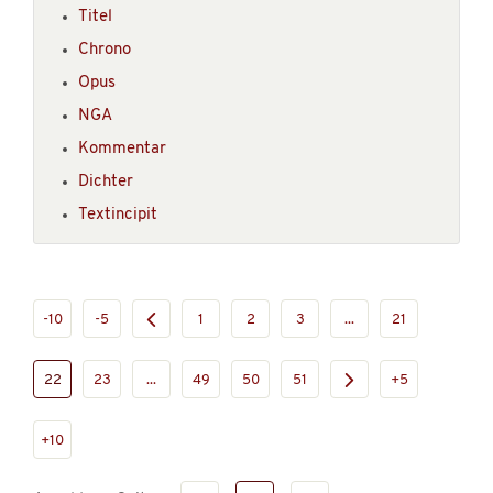
Titel
Chrono
Opus
NGA
Kommentar
Dichter
Textincipit
-10
-5
1
2
3
...
21
22
23
...
49
50
51
+5
+10