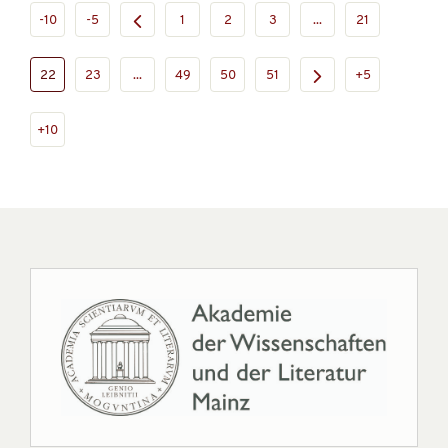
-10
-5
1
2
3
...
21
22
23
...
49
50
51
+5
+10